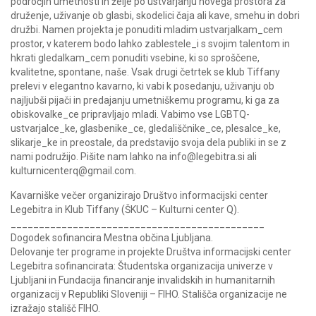
področjih umetnosti in želje po ustvarjanju novega prostora za
druženje, uživanje ob glasbi, skodelici čaja ali kave, smehu in dobri
družbi. Namen projekta je ponuditi mladim ustvarjalkam_cem
prostor, v katerem bodo lahko zablestele_i s svojim talentom in
hkrati gledalkam_cem ponuditi vsebine, ki so sproščene,
kvalitetne, spontane, naše. Vsak drugi četrtek se klub Tiffany
prelevi v elegantno kavarno, ki vabi k posedanju, uživanju ob
najljubši pijači in predajanju umetniškemu programu, ki ga za
obiskovalke_ce pripravljajo mladi. Vabimo vse LGBTQ-
ustvarjalce_ke, glasbenike_ce, gledališčnike_ce, plesalce_ke,
slikarje_ke in preostale, da predstavijo svoja dela publiki in se z
nami podružijo. Pišite nam lahko na info@legebitra.si ali
kulturnicenterq@gmail.com.
Kavarniške večer organizirajo Društvo informacijski center
Legebitra in Klub Tiffany (ŠKUC – Kulturni center Q).
__________________________
___________________
Dogodek sofinancira Mestna občina Ljubljana.
Delovanje ter programe in projekte Društva informacijski center
Legebitra sofinancirata: Študentska organizacija univerze v
Ljubljani in Fundacija financiranje invalidskih in humanitarnih
organizacij v Republiki Sloveniji – FIHO. Stališča organizacije ne
izražajo stališč FIHO.