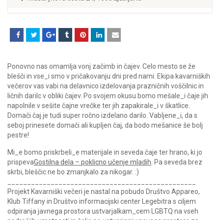
Ponovno nas omamlja vonj začimb in čajev. Celo mesto se že
blešči in vse_i smo v pričakovanju dni pred nami. Ekipa kavarniških
večerov vas vabi na delavnico izdelovanja prazničnih voščilnic in
ličnih darilc v obliki čajev. Po svojem okusu bomo mešale_i čaje jih
napolnile v sešite čajne vrečke ter jih zapakirale_i v škatlice.
Domači čaj je tudi super ročno izdelano darilo. Vabljene_i, da s
seboj prinesete domači ali kupljen čaj, da bodo mešanice še bolj
pestre!
Mi_e bomo priskrbeli_e materijale in seveda čaje ter hrano, ki jo
prispeva
Gostilna dela – poklicno učenje mladih
. Pa seveda brez
skrbi, bleščic ne bo zmanjkalo za nikogar. :)
__________________________
______________________
Projekt Kavarniški večeri j
e nastal na pobudo Društvo Appareo,
Klub Tiffany in Društvo informacijski center Legebitra s ciljem
odpiranja javnega prostora ustvarjalkam_cem LGBTQ na vseh