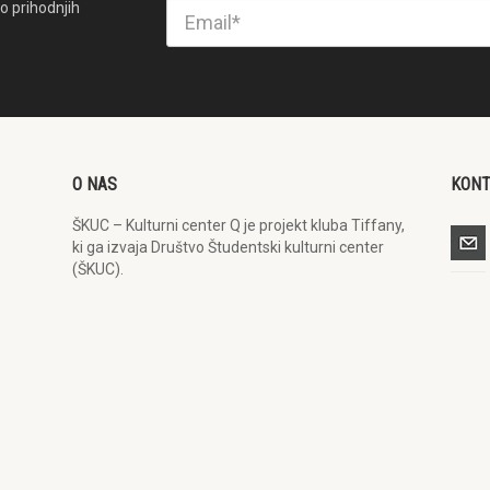
o prihodnjih
O NAS
KON
ŠKUC – Kulturni center Q je projekt kluba Tiffany,
ki ga izvaja Društvo Študentski kulturni center
(ŠKUC).