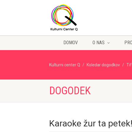
DOMOV
O NAS
PR
Kulturni center Q
Koledar dogodkov
Ti
DOGODEK
Karaoke žur ta petek