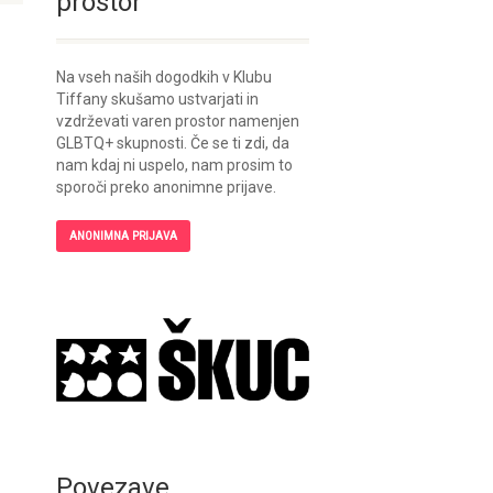
prostor
Na vseh naših dogodkih v Klubu
Tiffany skušamo ustvarjati in
vzdrževati varen prostor namenjen
GLBTQ+ skupnosti. Če se ti zdi, da
nam kdaj ni uspelo, nam prosim to
sporoči preko anonimne prijave.
ANONIMNA PRIJAVA
Povezave