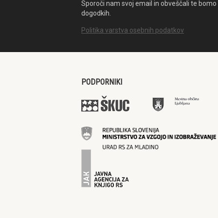
Sporoči nam svoj email in obveščali te bomo 
dogodkih.
Politika varstva osebnih podatkov
PODPORNIKI