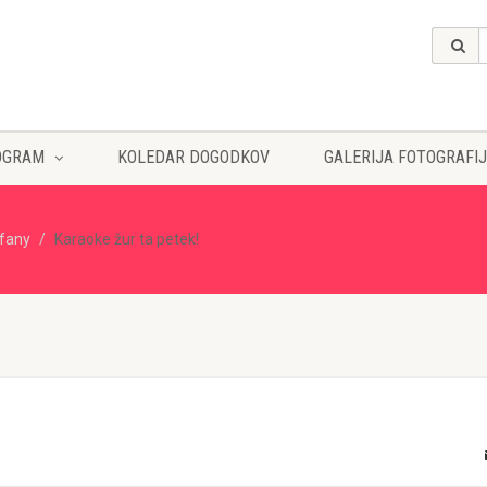
OGRAM
KOLEDAR DOGODKOV
GALERIJA FOTOGRAFIJ
ffany
Karaoke žur ta petek!
!