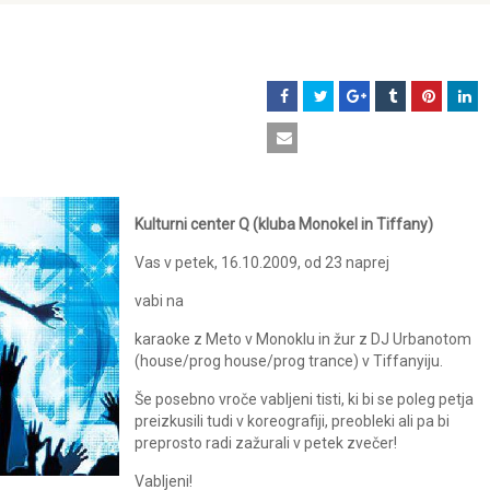
Kulturni center Q (kluba Monokel in Tiffany)
Vas v petek, 16.10.2009, od 23 naprej
vabi na
karaoke z Meto v Monoklu in žur z DJ Urbanotom
(house/prog house/prog trance) v Tiffanyiju.
Še posebno vroče vabljeni tisti, ki bi se poleg petja
preizkusili tudi v koreografiji, preobleki ali pa bi
preprosto radi zažurali v petek zvečer!
Vabljeni!