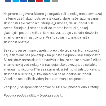
Na prvem pogovoru, ki smo ga organizirali_e nekaj mesecev nazaj
na temo LGBT skupnosti, se je izkazalo, da je naše razumevanje
skupnosti zelo raznoliko. Strinjale_i smo se, da skupnost ni le
scena. Strinjale_i smo se tudi, da imamo institucije, nekaj
glasnejših posameznikov_ic, ki nas zastopajo v splošni družbi in
imamo nekaj infrastrukture. Vse to so jasni znaki, da naša
skupnost obstaja.
Še vedno pa se nismo uspele_i prebiti do tega, kaj tvori skupnost.
Kaj je tisto kar nas povezuje? Kaj je tisto skupno v naši skupnosti?
Ali nas druži samo skupni sovražnik in boj za enake pravice? Ali pa
imamo nekaj več, nekaj, kar nas dejansko povezuje, da se lahko
imenujemo skupnost? In za razmislek si želimo slišati tudi kakšno
skupnost bi si želeli_e, kakšna bi bila naša idealna skupnost.
Veselimo se različnih videnj in razumevanja skupnosti!
Vabljene_i na sproščen pogovor o LGBT skupnosti v klub Tiffany.
Pogovor podpira MOL – Urad za socialo.