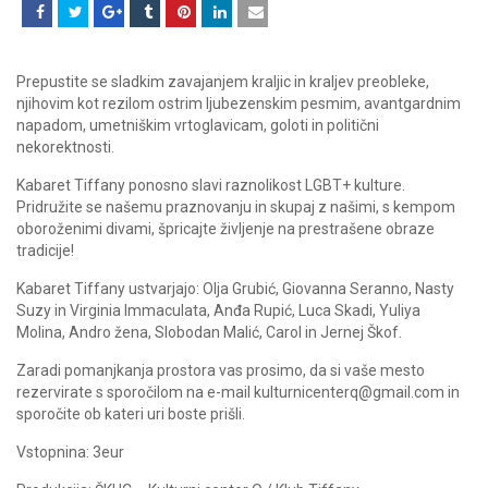
Prepustite se sladkim zavajanjem kraljic in kraljev preobleke,
njihovim kot rezilom ostrim ljubezenskim pesmim, avantgardnim
napadom, umetniškim vrtoglavicam, goloti in politični
nekorektnosti.
Kabaret Tiffany ponosno slavi raznolikost LGBT+ kulture.
Pridružite se našemu praznovanju in skupaj z našimi, s kempom
oboroženimi divami, špricajte življenje na prestrašene obraze
tradicije!
Kabaret Tiffany ustvarjajo: Olja Grubić, Giovanna Seranno, Nasty
Suzy in Virginia Immaculata, Anđa Rupić, Luca Skadi, Yuliya
Molina, Andro žena, Slobodan Malić, Carol in Jernej Škof.
Zaradi pomanjkanja prostora vas prosimo, da si vaše mesto
rezervirate s sporočilom na e-ma
il kulturnicenterq@gmail.com in
sporočite ob kateri uri boste prišli.
Vstopnina: 3eur