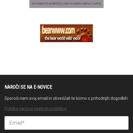
NAROČI SE NA E-NOVICE
Sporoči nam svoj email in obveščali te bomo o prihodnjih dogodkih.
Politika varstva osebnih podatkov