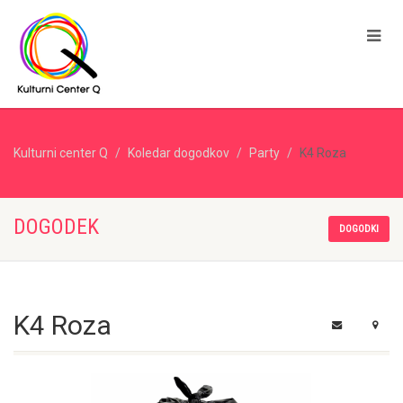
Kulturni center Q
Koledar dogodkov
Party
K4 Roza
DOGODEK
DOGODKI
K4 Roza