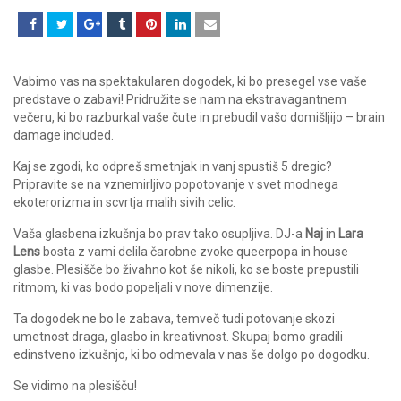
Vabimo vas na spektakularen dogodek, ki bo presegel vse vaše
predstave o zabavi! Pridružite se nam na ekstravagantnem
večeru, ki bo razburkal vaše čute in prebudil vašo domišljijo – brain
damage included.
Kaj se zgodi, ko odpreš smetnjak in vanj spustiš 5 dregic?
Pripravite se na vznemirljivo popotovanje v svet modnega
ekoterorizma in scvrtja malih sivih celic.
Vaša glasbena izkušnja bo prav tako osupljiva. DJ-a
Naj
in
Lara
Lens
bosta z vami delila čarobne zvoke queerpopa in house
glasbe. Plesišče bo živahno kot še nikoli, ko se boste prepustili
ritmom, ki vas bodo popeljali v nove dimenzije.
Ta dogodek ne bo le zabava, temveč tudi potovanje skozi
umetnost draga, glasbo in kreativnost. Skupaj bomo gradili
edinstveno izkušnjo, ki bo odmevala v nas še dolgo po dogodku.
Se vidimo na plesišču!