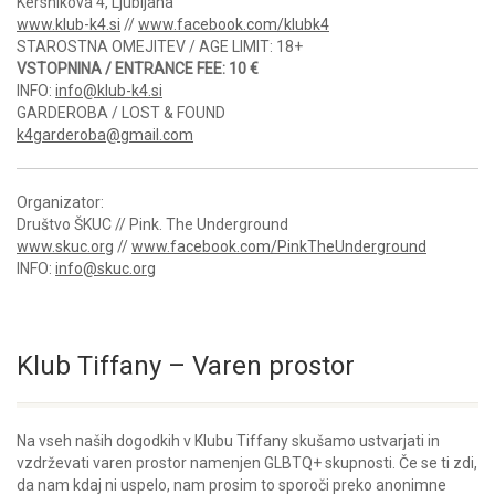
Kersnikova 4, Ljubljana
www.klub-k4.si
//
www.facebook.com/klubk4
STAROSTNA OMEJITEV / AGE LIMIT: 18+
VSTOPNINA / ENTRANCE FEE: 10 €
INFO:
info@klub-k4.si
GARDEROBA / LOST & FOUND
k4garderoba@gmail.com
Organizator:
Društvo ŠKUC // Pink. The Underground
www.skuc.org
//
www.facebook.com/PinkTheUnderground
INFO:
info@skuc.org
Klub Tiffany – Varen prostor
Na vseh naših dogodkih v Klubu Tiffany skušamo ustvarjati in
vzdrževati varen prostor namenjen GLBTQ+ skupnosti. Če se ti zdi,
da nam kdaj ni uspelo, nam prosim to sporoči preko anonimne