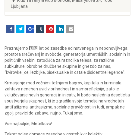
Klub Tiffany & Klub Monokel, Masarykova 24, 1000
Ljubljana
Praznujemo 3️⃣0️⃣ let od zasedbe edinstvenega in neponovljivega
prostora srečevanj in svobode, generatorja umetniških, socialnih in
političnih vsebin, zatočišča za raznolika telesa, za različne
subkulture, obrobne družbene skupine in gnezdo za nas,
“kvirovke_ce, lezbijke, biseksualke in ostale disidentne legende”.
Krmarjenje med večnimi težnjami bagrov, kapitala in kriminala
zahteva nenehen uvid v prihodnost in samorefleksijo, zato je
vključevanje novih generacij in inicativ, ki bodo naslednja desetletja
soustvarjala skupnost, ki je zgradila svoje temelje na vrednotah
antifašizma, antirasizma, socialne pravičnosti in tudi, ampak ne
zgolj, pravici do zabave, nujno. Tukaj smo.
Vse najboljše, Metelkova!
Tokrat poleg domace zasedbe v gosteh kvir kolektiv