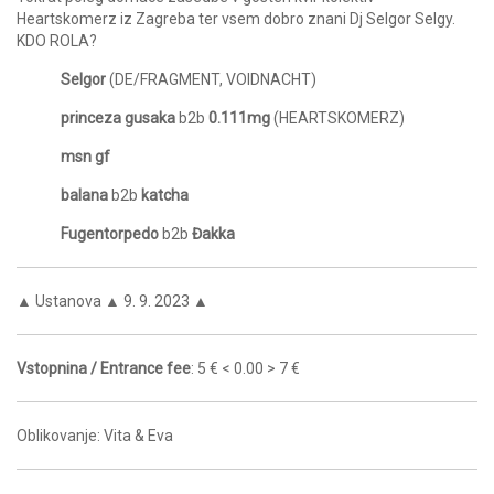
Heartskomerz iz Zagreba ter vsem dobro znani Dj Selgor Selgy.
KDO ROLA?
Selgor
(DE/FRAGMENT, VOIDNACHT)
princeza gusaka
b2b
0.111mg
(HEARTSKOMERZ)
msn gf
balana
b2b
katcha
Fugentorpedo
b2b
Đakka
▲ Ustanova ▲ 9. 9. 2023 ▲
Vstopnina / Entrance fee
: 5 € < 0.00 > 7 €
Oblikovanje: Vita & Eva