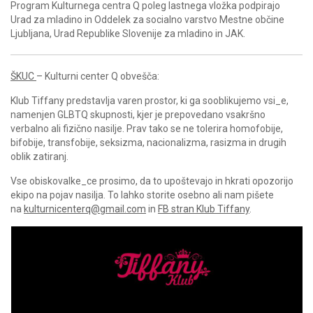
Program Kulturnega centra Q poleg lastnega vložka podpirajo
Urad za mladino in Oddelek za socialno varstvo Mestne občine
Ljubljana, Urad Republike Slovenije za mladino in JAK.
ŠKUC
– Kulturni center Q obvešča:
Klub Tiffany predstavlja varen prostor, ki ga sooblikujemo vsi_e,
namenjen GLBTQ skupnosti, kjer je prepovedano vsakršno
verbalno ali fizično nasilje. Prav tako se ne tolerira homofobije,
bifobije, transfobije, seksizma, nacionalizma, rasizma in drugih
oblik zatiranj.
Vse obiskovalke_ce prosimo, da to upoštevajo in hkrati opozorijo
ekipo na pojav nasilja. To lahko storite osebno ali nam pišete
na
kulturnicenterq@gmail.com
in
FB stran Klub Tiffany
.