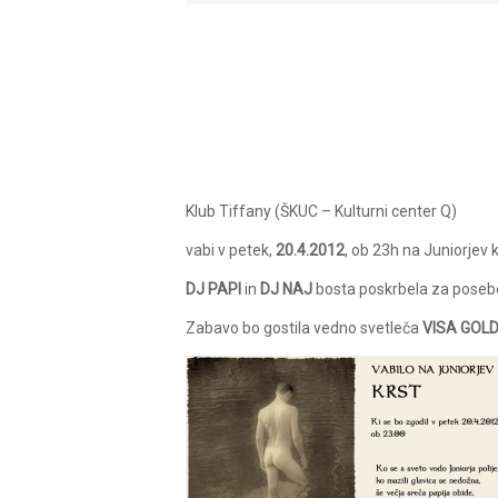
Klub Tiffany (ŠKUC – Kulturni center Q)
vabi v petek,
20.4.2012
, ob 23h na Juniorjev k
DJ PAPI
in
DJ NAJ
bosta poskrbela za poseben
Zabavo bo gostila vedno svetleča
VISA GOL