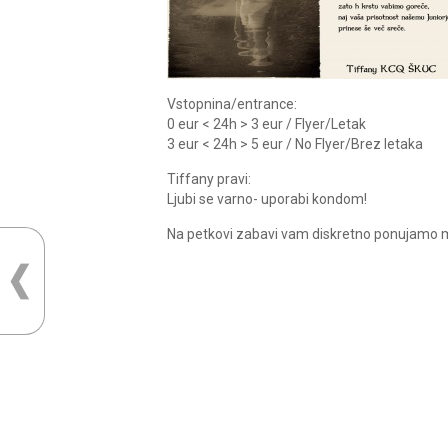
Vstopnina/entrance:
0 eur < 24h > 3 eur / Flyer/Letak
3 eur < 24h > 5 eur / No Flyer/Brez letaka
Tiffany pravi:
Ljubi se varno- uporabi kondom!
Na petkovi zabavi vam diskretno ponujamo mo