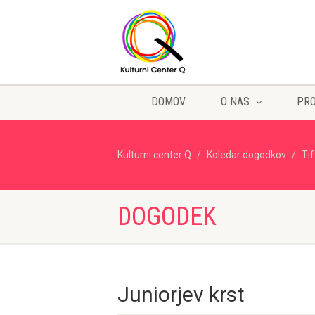
DOMOV
O NAS
PR
Kulturni center Q
Koledar dogodkov
Ti
DOGODEK
Juniorjev krst