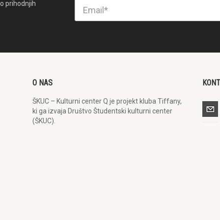
o prihodnjih
O NAS
KON
ŠKUC – Kulturni center Q je projekt kluba Tiffany,
ki ga izvaja Društvo Študentski kulturni center
(ŠKUC).