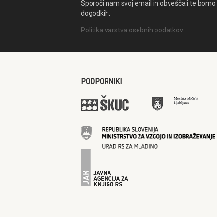
Sporoči nam svoj email in obveščali te bomo 
dogodkih.
Politika varstva osebnih podatkov
PODPORNIKI