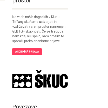
prostor
Na vseh naših dogodkih v Klubu
Tiffany skušamo ustvarjati in
vzdrževati varen prostor namenjen
GLBTQ+ skupnosti. Če se ti zdi, da
nam kdaj ni uspelo, nam prosim to
sporoči preko anonimne prijave.
ANONIMNA PRIJAVA
Povezave