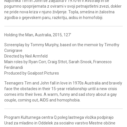
Najstnika Tim in John se zaljubita v 1970-ih v Avstraliji in se
pogumno spoprijemata z ovirami v svoji petnajstletni zvezi, dokler
ne pride nova kriza v njuno življenje. Topla, smešna in žalostna
zgodba o gejevskem paru, razkritju, aidsu in homofobiji.
Holding the Man, Australia, 2015, 127′
Screenplay by Tommy Murphy, based on the memoir by Timothy
Conigrave
Directed by Neil Armfeld
Main roles by Ryan Corr, Craig Sttot, Sarah Snook, Francesco
Ferdinandi
Produced by Goalpost Pictures
Teenagers Tim and John fall in love in 1970s Australia and bravely
face the obstacles in their 15-year relationship until a new crisis
comes into their lives. A warm, funny and sad story about a gay
couple, coming out, AIDS and homophobia.
Program Kulturnega centra Q poleg lastnega vložka podpirajo
Urad za mladino in Oddelek za socialno varstvo Mestne občine