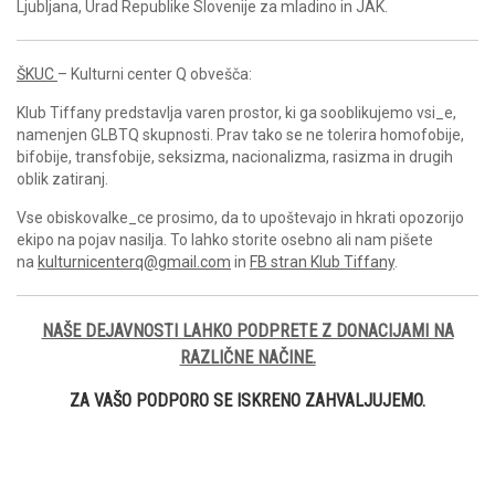
Ljubljana, Urad Republike Slovenije za mladino in JAK.
ŠKUC
– Kulturni center Q obvešča:
Klub Tiffany predstavlja varen prostor, ki ga sooblikujemo vsi_e,
namenjen GLBTQ skupnosti. Prav tako se ne tolerira homofobije,
bifobije, transfobije, seksizma, nacionalizma, rasizma in drugih
oblik zatiranj.
Vse obiskovalke_ce prosimo, da to upoštevajo in hkrati opozorijo
ekipo na pojav nasilja. To lahko storite osebno ali nam pišete
na
kulturnicenterq@gmail.com
in
FB stran Klub Tiffany
.
NAŠE DEJAVNOSTI LAHKO PODPRETE Z DONACIJAMI NA
RAZLIČNE NAČINE.
ZA VAŠO PODPORO SE ISKRENO ZAHVALJUJEMO.