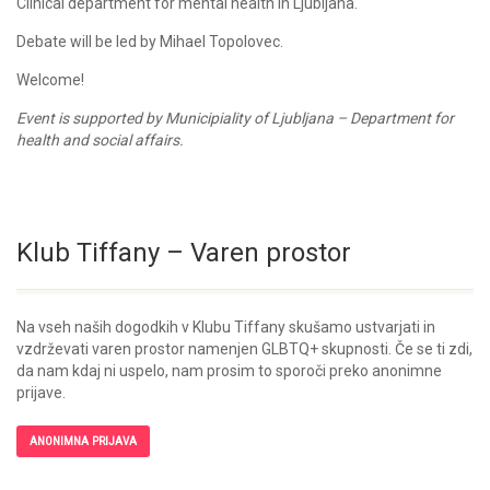
Clinical department for mental health in Ljubljana.
Debate will be led by Mihael Topolovec.
Welcome!
Event is supported by Municipiality of Ljubljana – Department for
health and social affairs.
Klub Tiffany – Varen prostor
Na vseh naših dogodkih v Klubu Tiffany skušamo ustvarjati in
vzdrževati varen prostor namenjen GLBTQ+ skupnosti. Če se ti zdi,
da nam kdaj ni uspelo, nam prosim to sporoči preko anonimne
prijave.
ANONIMNA PRIJAVA