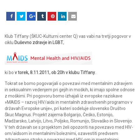
Klub Tiffany (ŠKUC-Kulturni center Q) vas vabi na tretji pogovor v
ciklu
Duševno zdravje in LGBT
,
ki bo
v torek, 8.11.2011, ob 20h v klubu Tiffany
.
Tokrat se bomo pogovarjali o povezavi med mentalnim zdravjem
in seksualnim vedenjem pri gejih in moških, ki imajo spolne odnose
z moškimi. Pri pogovoru bomo izhajali iz evropske raziskave
»MAIDS – razvoj HIV/aids in mentalnih zdravstvenih programov v
državah Evropske unije«, pri kateri sodeluje slovensko Društvo
Škuc Magnus. Projekt zajema Bolgarijo, Češko, Estonijo,
Madžarsko, Latvijo, Litvo, Poljsko, Romunijo, Slovaško in Slovenijo.
V teh državah se s projektom želi opozoriti na povezavo med HIV-
om/aidsom in mentalnimi boleznimi, ozavestiti predvsem
zdravstveno stroko o povezavi med HIV-om in mentalnimi