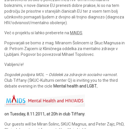
boleznimi, v nove članice EU prenesti dobre prakse, ki so na tem
področju že prisotne v starejših članicah EU ter z vsem tem bolj
učinkovito pomagati ljudem z dvojno ali trojno diagnozo (diagnoza
HIV/odvisnost/mentalno obolenje).
Več o projektu si lahko preberete na
MAIDS
.
Pogovarjali se bomo z mag. Miranom Šolincem iz Škuc Magnusa in
dr. Petrom Zajcem iz Kliničnega oddelka za mentalno zdravje v
Ljubljani. Pogovor bo povezoval Mihael Topolovec.
Vabljeni/e!
Dogodek podpira MOL – Oddelek za zdravje in socialno varnost.
Club Tiffany (ŠKUC-Kulturni center Q) is inviting you to the third
debate evening in the cicle
Mental health and LGBT
,
on Tuesday,
8.11.2011, at 20h in club Tiffany
.
Our guests will be Miran Šolinc, SKUC Magnus, and Peter Zajc, PhD,