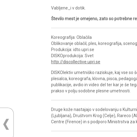
Vabljene_i v dotik.
Število mest je omejeno, zato so potrebne re
Koreografija: Oblačila
Oblikovanje oblačil, ples, koreografija, scenogr
Produkcija: idto.upri.se
DISKOprodukcija: Svet
http://discollective.upri.se
DISKOlektiv umetniško raziskuje, kaj vse so še
plesalca, koreografa, klovna, pisca, pedagoga
publikacije, avdio in video del ter kar je še t
prakso v polju sodobne plesne umetnosti.
Druge kože nastajajo v sodelovanju s Kulturn
(Ljubljana), Društvom Krog (Celje), Rareco (A
Centre (Firence) in s podporo Ministrstva za 