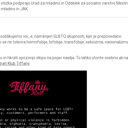
vložka podpirajo Urad za mladino in Oddelek za socialno varstvo Mest
a mladino in JAK.
a sooblikujemo vsi_e, namenjen GLBTQ skupnosti, kjer je prepovedano
ko se ne tolerira homofobije, bifobije, transfobije, seksizma, nacionalizm
in hkrati opozorijo ekipo na pojav nasilja. To lahko storite osebno ali 
tran Klub Tiffany
.