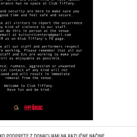
KO PODPRETE Z DONACIJAMI NA RAZLIČNE NAČINE.