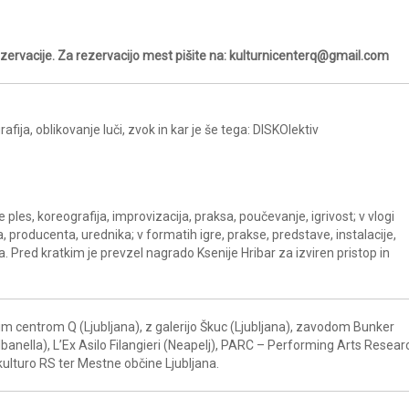
zervacije. Za rezervacijo mest pišite na: kulturnicenterq@gmail.com
afija, oblikovanje luči, zvok in kar je še tega: DISKOlektiv
 ples, koreografija, improvizacija, praksa, poučevanje, igrivost; v vlogi
, producenta, urednika; v formatih igre, prakse, predstave, instalacije,
ega. Pred kratkim je prevzel nagrado Ksenije Hribar za izviren pristop in
im centrom Q (Ljubljana), z galerijo Škuc (Ljubljana), zavodom Bunker
lbanella), L’Ex Asilo Filangieri (Neapelj), PARC – Performing Arts Resear
kulturo RS ter Mestne občine Ljubljana.