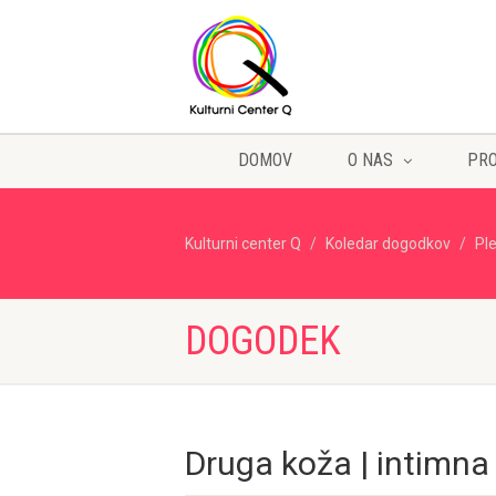
DOMOV
O NAS
PR
Kulturni center Q
Koledar dogodkov
Pl
DOGODEK
Druga koža | intimna