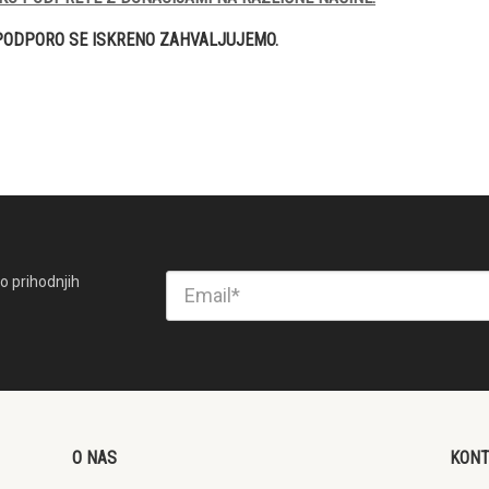
PODPORO SE ISKRENO ZAHVALJUJEMO.
o prihodnjih
O NAS
KON