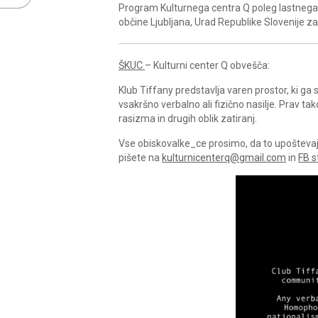
Program Kulturnega centra Q poleg lastnega 
občine Ljubljana, Urad Republike Slovenije z
ŠKUC
– Kulturni center Q obvešča:
Klub Tiffany predstavlja varen prostor, ki g
vsakršno verbalno ali fizično nasilje. Prav ta
rasizma in drugih oblik zatiranj.
Vse obiskovalke_ce prosimo, da to upoštevajo 
pišete na
kulturnicenterq@gmail.com
in
FB s