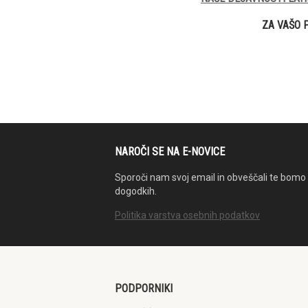
ZA VAŠO 
NAROČI SE NA E-NOVICE
Sporoči nam svoj email in obveščali te bomo 
dogodkih.
Politika varstva osebnih podatkov
PODPORNIKI