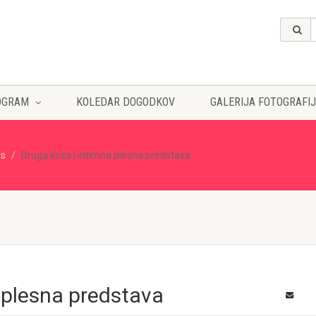
OGRAM
KOLEDAR DOGODKOV
GALERIJA FOTOGRAFIJ
es
Druga koža | intimna plesna predstava
 plesna predstava