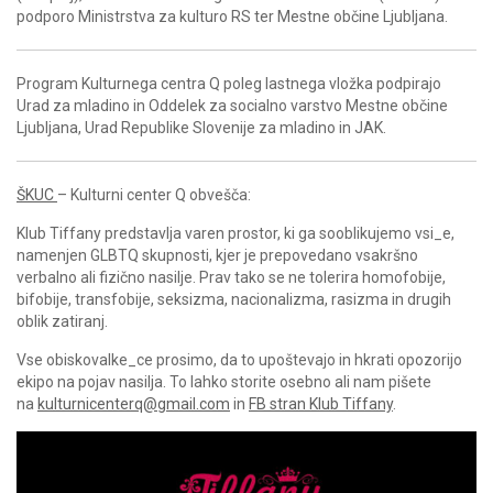
podporo Ministrstva za kulturo RS ter Mestne občine Ljubljana.
Program Kulturnega centra Q poleg lastnega vložka podpirajo
Urad za mladino in Oddelek za socialno varstvo Mestne občine
Ljubljana, Urad Republike Slovenije za mladino in JAK.
ŠKUC
– Kulturni center Q obvešča:
Klub Tiffany predstavlja varen prostor, ki ga sooblikujemo vsi_e,
namenjen GLBTQ skupnosti, kjer je prepovedano vsakršno
verbalno ali fizično nasilje. Prav tako se ne tolerira homofobije,
bifobije, transfobije, seksizma, nacionalizma, rasizma in drugih
oblik zatiranj.
Vse obiskovalke_ce prosimo, da to upoštevajo in hkrati opozorijo
ekipo na pojav nasilja. To lahko storite osebno ali nam pišete
na
kulturnicenterq@gmail.com
in
FB stran Klub Tiffany
.