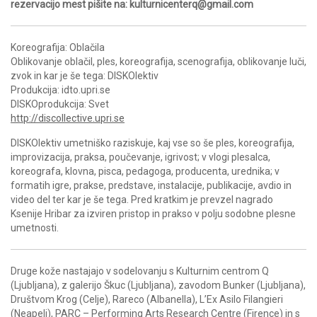
rezervacijo mest pišite na: kulturnicenterq@gmail.com
Koreografija: Oblačila
Oblikovanje oblačil, ples, koreografija, scenografija, oblikovanje luči,
zvok in kar je še tega: DISKOlektiv
Produkcija: idto.upri.se
DISKOprodukcija: Svet
http://discollective.upri.se
DISKOlektiv umetniško raziskuje, kaj vse so še ples, koreografija,
improvizacija, praksa, poučevanje, igrivost; v vlogi plesalca,
koreografa, klovna, pisca, pedagoga, producenta, urednika; v
formatih igre, prakse, predstave, instalacije, publikacije, avdio in
video del ter kar je še tega. Pred kratkim je prevzel nagrado
Ksenije Hribar za izviren pristop in prakso v polju sodobne plesne
umetnosti.
Druge kože nastajajo v sodelovanju s Kulturnim centrom Q
(Ljubljana), z galerijo Škuc (Ljubljana), zavodom Bunker (Ljubljana),
Društvom Krog (Celje), Rareco (Albanella), L’Ex Asilo Filangieri
(Neapelj), PARC – Performing Arts Research Centre (Firence) in s