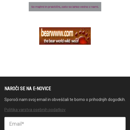
NAROČI SE NA E-NOVICE
Sporoči nam svoj email in obveščali te bomo o prihodnjih dogodkih.
Politika varstva osebnih podatkov