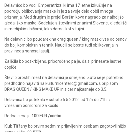
Delavnico bo vodil Emperatrizz, ki ima 17 letne izkušnje na
področju oblikovanja maske in je za svoje delo dobil mnoga
priznanja. Med drugim je prejel Borštnikovo nagr
ado za najboljšo
gledališko masko. Sodeluje s številnimi znanimi Slovenci, gledališči
in medijskimi hišami, tako doma, kot v tujini.
Na delavnici bo poudarek na drag queen / king maski vse od osnov
do bolj kompleksnih tehnik. Naučili se boste tudi oblikovanja in
pravilnega nanosa lasulj.
Za ličila bo poskrbljeno, priporočeno pa je, da si prinesete lastne
čopiče.
Število prostih mest na delavnici je omejeno. Zato se je potrebno
predhodno najaviti na kulturnicenterq@gmail.com, s pripisom
DRAG QUEEN / KING MAKE UP in sicer najkasneje do 3.5.
Delavnica bo potekala v soboto 5.5.2012, od 12h do 21h, z
vmesnim odmorom za kosilo.
Redna cena je
100 EUR /osebo
Klub Tiffany bo prvim sedmim prijavljenim osebam zagotovil nižjo