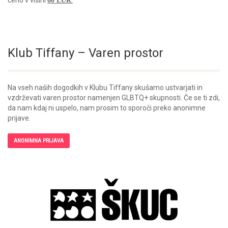
ceno v višini
.
60 EUR
Klub Tiffany – Varen prostor
Na vseh naših dogodkih v Klubu Tiffany skušamo ustvarjati in
vzdrževati varen prostor namenjen GLBTQ+ skupnosti. Če se ti zdi,
da nam kdaj ni uspelo, nam prosim to sporoči preko anonimne
prijave.
ANONIMNA PRIJAVA