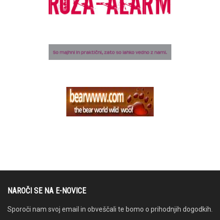
NAROČI SE NA E-NOVICE
Sporoči nam svoj email in obveščali te bomo o prihodnjih dogodkih.