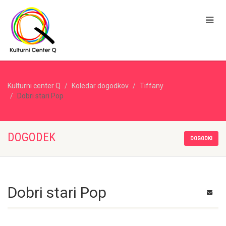
Kulturni center Q
Koledar dogodkov
Tiffany
Dobri stari Pop
DOGODEK
DOGODKI
Dobri stari Pop