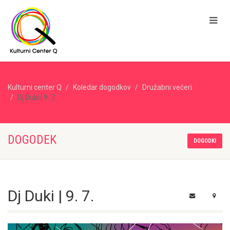
Kulturni center Q
Koledar dogodkov
Družabni večeri
Dj Duki | 9. 7.
DOGODEK
DOGODKI
Dj Duki | 9. 7.