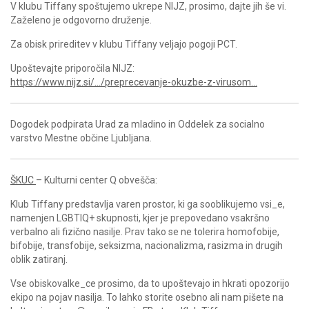
V klubu Tiffany spoštujemo ukrepe NIJZ, prosimo, dajte jih še vi.
Zaželeno je odgovorno druženje.
Za obisk prireditev v klubu Tiffany veljajo pogoji PCT.
Upoštevajte priporočila NIJZ:
https://www.nijz.si/…/preprecevanje-okuzbe-z-virusom…
Dogodek podpirata Urad za mladino in Oddelek za socialno
varstvo Mestne občine Ljubljana.
ŠKUC
– Kulturni center Q obvešča:
Klub Tiffany predstavlja varen prostor, ki ga sooblikujemo vsi_e,
namenjen LGBTIQ+ skupnosti, kjer je prepovedano vsakršno
verbalno ali fizično nasilje. Prav tako se ne tolerira homofobije,
bifobije, transfobije, seksizma, nacionalizma, rasizma in drugih
oblik zatiranj.
Vse obiskovalke_ce prosimo, da to upoštevajo in hkrati opozorijo
ekipo na pojav nasilja. To lahko storite osebno ali nam pišete na