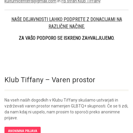
kulturnicenterq@gmail.com
in
FB stran Klub Tiffany
.
NAŠE DEJAVNOSTI LAHKO PODPRETE Z DONACIJAMI NA
RAZLIČNE NAČINE.
ZA VAŠO PODPORO SE ISKRENO ZAHVALJUJEMO.
Klub Tiffany – Varen prostor
Na vseh naših dogodkih v Klubu Tiffany skušamo ustvarjati in
vzdrževati varen prostor namenjen GLBTQ+ skupnosti. Če se ti zdi,
da nam kdaj ni uspelo, nam prosim to sporoči preko anonimne
prijave.
ANONIMNA PRIJAVA