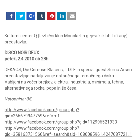
Kulturni center Q (lezbični klub Monokel in gejevski klub Tiffany)
predstavlja:
DISCO NOIR DEUX
petek, 2.4.2010 ob 23h
DEKAOS, Die Gemüse Blasens, T.D.I.F. in special guest Soma Arsen
predstavljajo nadaljevanje notoričnega temačnega diska.
Vabljeni na večer brejkov, elektra, industriala, minimala, tehna,
alternativnega rocka, popa in še česa.
Vstopnina: 3€.
http://www.facebook.com/group.php?
gid=266679947759&ref=mf
http://www.facebook.com/group.php?gid=112996521933
http://www.facebook.com/group.php?
gid=358163731560&ref=search&sid=1080085961.4247687721..1