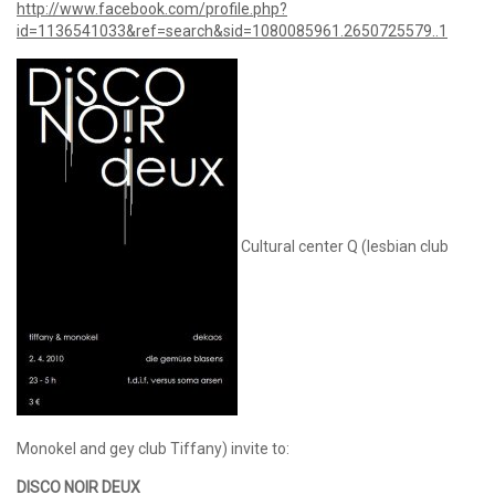
http://www.facebook.com/profile.php?
id=1136541033&ref=search&sid=1080085961.2650725579..1
Cultural center Q (lesbian club
Monokel and gey club Tiffany) invite to:
DISCO NOIR DEUX