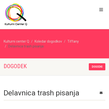
Kulturni center Q
Koledar dogodkov
Tiffany
Delavnica trash pisanja
DOGODEK
DOGODKI
Delavnica trash pisanja