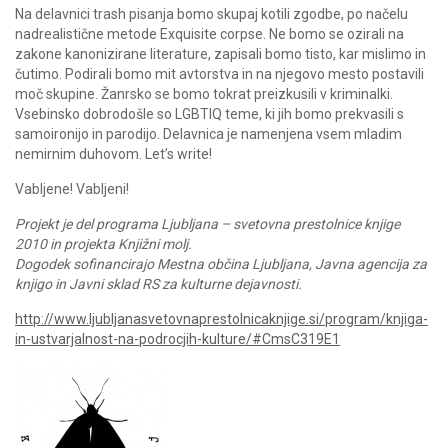
Na delavnici trash pisanja bomo skupaj kotili zgodbe, po načelu
nadrealistične metode Exquisite corpse. Ne bomo se ozirali na
zakone kanonizirane literature, zapisali bomo tisto, kar mislimo in
čutimo. Podirali bomo mit avtorstva in na njegovo mesto postavili
moč skupine. Žanrsko se bomo tokrat preizkusili v kriminalki.
Vsebinsko dobrodošle so LGBTIQ teme, ki jih bomo prekvasili s
samoironijo in parodijo. Delavnica je namenjena vsem mladim
nemirnim duhovom. Let’s write!
Vabljene! Vabljeni!
Projekt je del programa Ljubljana – svetovna prestolnice knjige
2010 in projekta Knjižni molj.
Dogodek sofinancirajo Mestna občina Ljubljana, Javna agencija za
knjigo in Javni sklad RS za kulturne dejavnosti.
http://www.ljubljanasvetovnaprestolnicaknjige.si/program/knjiga-
in-ustvarjalnost-na-podrocjih-kulture/#CmsC319E1