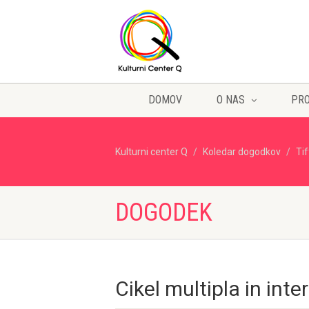
DOMOV
O NAS
PR
Kulturni center Q
Koledar dogodkov
Ti
DOGODEK
Cikel multipla in inte