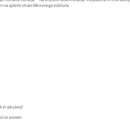
 in na spletni strani Mirovnega inštituta.
i in izkušenj!
 za socialo.