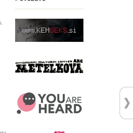
i,
jska