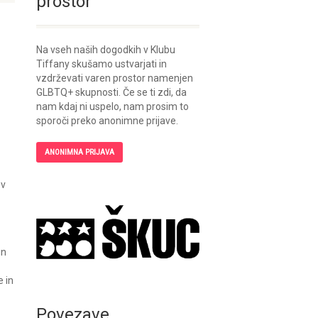
prostor
Na vseh naših dogodkih v Klubu
Tiffany skušamo ustvarjati in
vzdrževati varen prostor namenjen
GLBTQ+ skupnosti. Če se ti zdi, da
nam kdaj ni uspelo, nam prosim to
sporoči preko anonimne prijave.
ANONIMNA PRIJAVA
 v
in
e in
Povezave