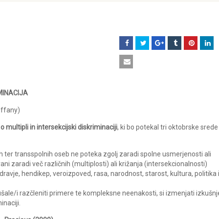
MINACIJA
iffany)
multipli in intersekcijski diskriminaciji
, ki bo potekal tri oktobrske srede
ih ter transspolnih oseb ne poteka zgolj zaradi spolne usmerjenosti ali
ani zaradi več različnih (multiplosti) ali križanja (intersekcionalnosti)
 zdravje, hendikep, veroizpoved, rasa, narodnost, starost, kultura, politika 
ale/i razčleniti primere te kompleksne neenakosti, si izmenjati izkušnj
inaciji.