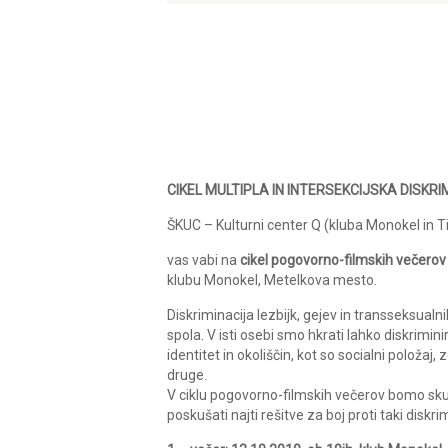
CIKEL MULTIPLA IN INTERSEKCIJSKA DISKRI
ŠKUC – Kulturni center Q (kluba Monokel in T
vas vabi na
cikel pogovorno-filmskih večerov o 
klubu Monokel, Metelkova mesto.
Diskriminacija lezbijk, gejev in transseksualn
spola. V isti osebi smo hkrati lahko diskriminir
identitet in okoliščin, kot so socialni položaj,
druge.
V ciklu pogovorno-filmskih večerov bomo skuš
poskušati najti rešitve za boj proti taki diskrim