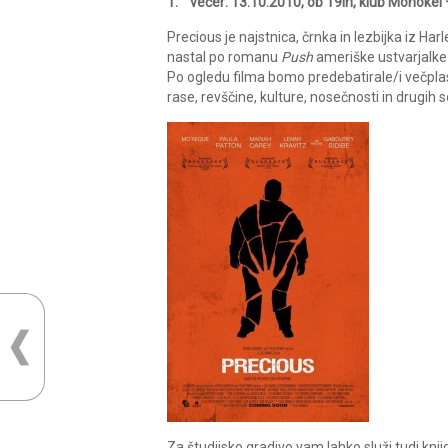
1. večer: 13.10.2010, ob 19ih, klub Monokel
Precious je najstnica, črnka in lezbijka iz Harl
nastal po romanu
Push
ameriške ustvarjalk
Po ogledu filma bomo predebatirale/i večplast
rase, revščine, kulture, nosečnosti in drugih s
Za študijsko gradivo vam lahko služi tudi knj