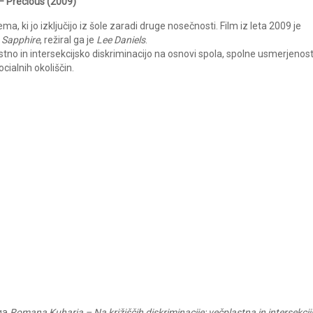
 – Precious (2009)
ema, ki jo izključijo iz šole zaradi druge nosečnosti. Film iz leta 2009 je
e
Sapphire
, režiral ga je
Lee Daniels
.
no in intersekcijsko diskriminacijo na osnovi spola, spolne usmerjenost
ocialnih okoliščin.
iga
Romana Kuharja – Na križiščih diskriminacije: večplastna in intersekci