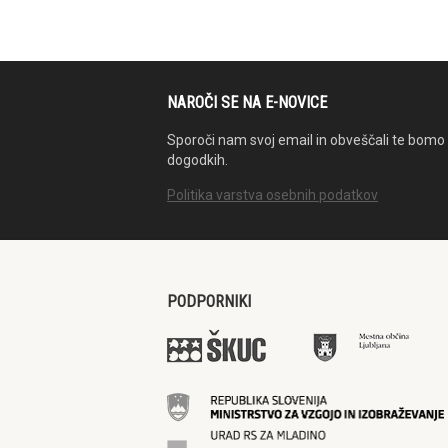
NAROČI SE NA E-NOVICE
Sporoči nam svoj email in obveščali te bomo 
dogodkih.
Politika varstva osebnih podatkov
PODPORNIKI