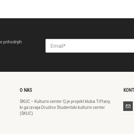
o prihodnjih
O NAS
KON
ŠKUC – Kulturni center Q je projekt kluba Tiffany,
ki ga izvaja Društvo Študentski kulturni center
(ŠKUC).