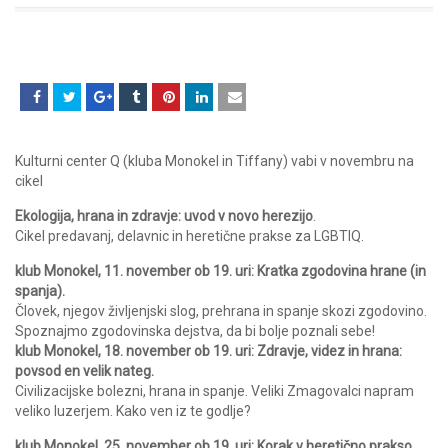
Kulturni center Q (kluba Monokel in Tiffany) vabi v novembru na
cikel
Ekologija, hrana in zdravje: uvod v novo herezijo
.
Cikel predavanj, delavnic in heretične prakse za LGBTIQ.
klub Monokel, 11. november ob 19. uri: Kratka zgodovina hrane (in
spanja).
Človek, njegov življenjski slog, prehrana in spanje skozi zgodovino.
Spoznajmo zgodovinska dejstva, da bi bolje poznali sebe!
klub Monokel, 18. november ob 19. uri: Zdravje, videz in hrana:
povsod en velik nateg.
Civilizacijske bolezni, hrana in spanje. Veliki Zmagovalci napram
veliko luzerjem. Kako ven iz te godlje?
klub Monokel, 25. november ob 19. uri: Korak v heretično prakso.