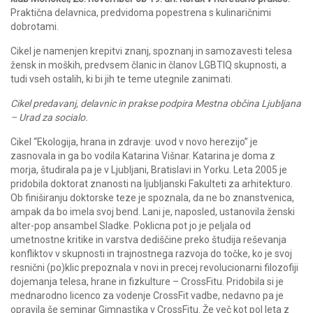
Praktična delavnica, predvidoma popestrena s kulinaričnimi
dobrotami.
Cikel je namenjen krepitvi znanj, spoznanj in samozavesti telesa
žensk in moških, predvsem članic in članov LGBTIQ skupnosti, a
tudi vseh ostalih, ki bi jih te teme utegnile zanimati.
Cikel predavanj, delavnic in prakse podpira Mestna občina Ljubljana
– Urad za socialo.
Cikel “Ekologija, hrana in zdravje: uvod v novo herezijo” je
zasnovala in ga bo vodila Katarina Višnar. Katarina je doma z
morja, študirala pa je v Ljubljani, Bratislavi in Yorku. Leta 2005 je
pridobila doktorat znanosti na ljubljanski Fakulteti za arhitekturo.
Ob finiširanju doktorske teze je spoznala, da ne bo znanstvenica,
ampak da bo imela svoj bend. Lani je, naposled, ustanovila ženski
alter-pop ansambel Sladke. Poklicna pot jo je peljala od
umetnostne kritike in varstva dediščine preko študija reševanja
konfliktov v skupnosti in trajnostnega razvoja do točke, ko je svoj
resnični (po)klic prepoznala v novi in precej revolucionarni filozofiji
dojemanja telesa, hrane in fizkulture – CrossFitu. Pridobila si je
mednarodno licenco za vodenje CrossFit vadbe, nedavno pa je
opravila še seminar Gimnastika v CrossFitu. Že več kot pol leta z