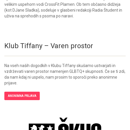
velikim uspehom vodi CrossFit Plamen. Ob tem občasno didžeja
(kot DJane Sladka), sodeluje v glasbeni redakciji Radia Študent in
uživa na sprehodih s psoma po naravi.
Klub Tiffany – Varen prostor
Na vseh naših dogodkih v Klubu Tiffany skušamo ustvarjati in
vzdrževati varen prostor namenjen GLBTQ+ skupnosti. Če se ti zdi,
da nam kdaj ni uspelo, nam prosim to sporoči preko anonimne
prijave.
ANONIMNA PRIJAVA