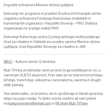
Dogodek sofinancira Mestna občina Ljubljana.
Delovanje ter programe in projekte Društva informacijski center
Legebitra sofinancira Fundacija financiranje invalidskih in
humanitarnih organizacij v Republiki Sloveniji – FIHO. Stališča
organizacije ne izražajo stališč FIHO.
Delovanje Kulturnega centra Q poleg lastnega vložka podpirajo
Urad za mladino in Oddelek za socialno varstvo Mestne občine
Ljubljana, Urad Republike Slovenije za mladino in JAK.
ŠKUC
– Kulturni center Q obvešča:
Klub Tiffany predstavlja varen prostor, ki ga sooblikujemo vsi_e,
namenjen GLBTQ skupnosti. Prav tako se ne tolerira homofobije,
bifobije, transfobije, seksizma, nacionalizma, rasizma in drugih
oblik zatiranj.
Vse obiskovalke_ce prosimo, da to upoštevajo in hkrati opozorijo
ekipo na pojav nasilja. To lahko storite osebno ali nam pišete
na
kulturnicenterq@gmail.com
in
FB stran Klub Tiffany
.