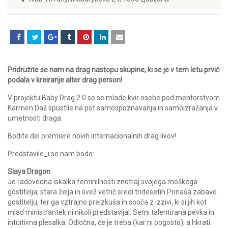
Pridružite se nam na drag nastopu skupine, ki se je v tem letu prvič
podala v kreiranje alter drag person!
V projektu Baby Drag 2.0 so se mlade kvir osebe pod mentorstvom
Karmen Daš spustile na pot samospoznavanja in samoizražanja v
umetnosti draga.
Bodite del premiere novih internacionalnih drag likov!
Predstavile_i se nam bodo:
Slaya Dragon
Je radovedna iskalka feminilnosti znotraj svojega moškega
gostitelja; stara želja in svež vetrič sredi tridesetih.Prinaša zabavo
gostitelju, ter ga vztrajno preizkuša in sooča z izzivi, ki si jih kot
mlad ministrantek ni nikoli predstavljal. Semi talentirana pevka in
intuitivna plesalka. Odločna, če je treba (kar ni pogosto), a hkrati