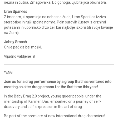
nežna in čutna. Zmagovalka. Dolgonoga. Ljubiteljica občinstva.
Uran Sparkles
Z imenom, ki spominja na nebesno čudo, Uran Sparkles izziva
stereotipe in ruši spolne norme. Poln surovih čustev, z drznimi
potezami in uporniško držo želi kar najbolje izkoristiti svoje bivanje
na Zemlji.
Johny Smash
On je pač cis bel moški.
Vljudno vabljene_i!
*ENG
Join us for a drag performance by a group that has ventured into
creating an alter drag persona for the first time this year!
In the Baby Drag 2.0 project, young queer people, under the
mentorship of Karmen Daš, embarked on a journey of self-
discovery and self-expression in the art of drag.
Be part of the premiere of new international drag characters!