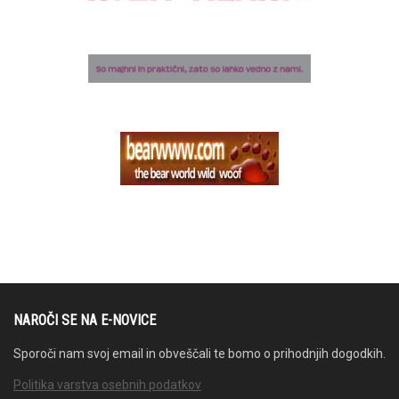
NAROČI SE NA E-NOVICE
Sporoči nam svoj email in obveščali te bomo o prihodnjih dogodkih.
Politika varstva osebnih podatkov