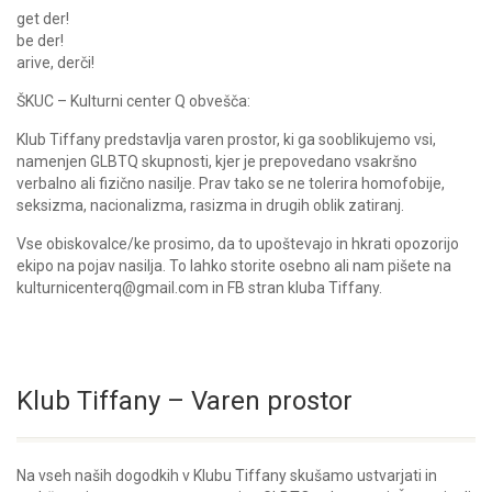
get der!
be der!
arive, derči!
ŠKUC – Kulturni center Q obvešča:
Klub Tiffany predstavlja varen prostor, ki ga sooblikujemo vsi,
namenjen GLBTQ skupnosti, kjer je prepovedano vsakršno
verbalno ali fizično nasilje. Prav tako se ne tolerira homofobije,
seksizma, nacionalizma, rasizma in drugih oblik zatiranj.
Vse obiskovalce/ke prosimo, da to upoštevajo in hkrati opozorijo
ekipo na pojav nasilja. To lahko storite osebno ali nam pišete na
kulturnicenterq@gmail.com in FB stran kluba Tiffany.
Klub Tiffany – Varen prostor
Na vseh naših dogodkih v Klubu Tiffany skušamo ustvarjati in