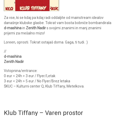
Za vse, ki se kdaj pa kdaj radi oddaljite od mainstream idealov
današnje klubske glasbe. Tokrat vam bosta bobniče bombandirala
d-mashina
in
Zenith Nadir
s svojimi znanimi in manj znanimi
prijemi za mešalno mizo!
Loreen, oprosti. Tokrat ostajaš doma. Gaga, ti tudi. :)
//
d-mashina
Zenith Nadir
Vstopnina/entrance:
0 eur < 24h > 3 eur / Flyer/Letak
3 eur < 24h > 5 eur / No Flyer/Brez letaka
ŠKUC – Kulturni center Q, Klub Tiffany, Metelkova.
Klub Tiffany – Varen prostor