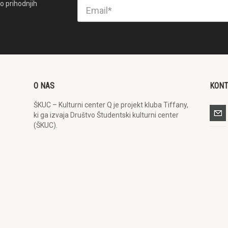
o prihodnjih
O NAS
KON
ŠKUC – Kulturni center Q je projekt kluba Tiffany,
ki ga izvaja Društvo Študentski kulturni center
(ŠKUC).