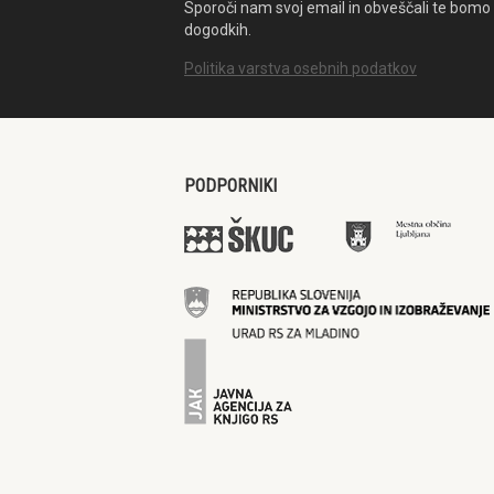
Sporoči nam svoj email in obveščali te bomo 
dogodkih.
Politika varstva osebnih podatkov
PODPORNIKI