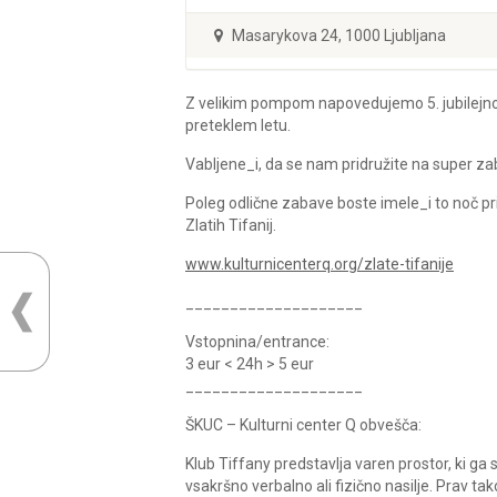
Masarykova 24, 1000 Ljubljana
Z velikim pompom napovedujemo 5. jubilejno 
preteklem letu.
Vabljene_i, da se nam pridružite na super zabav
Poleg odlične zabave boste imele_i to noč pri
Zlatih Tifanij.
www.kulturnicenterq.org/
zlate-tifanije
____________________
Vstopnina/entrance:
3 eur < 24h > 5 eur
____________________
ŠKUC – Kulturni center Q obvešča:
Klub Tiffany predstavlja varen prostor, ki g
vsakršno verbalno ali fizično nasilje. Prav t