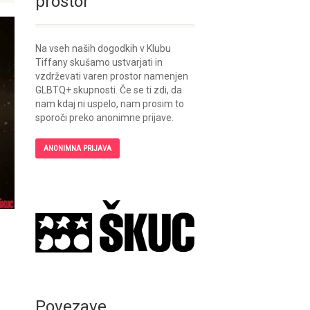
prostor
Na vseh naših dogodkih v Klubu
Tiffany skušamo ustvarjati in
vzdrževati varen prostor namenjen
GLBTQ+ skupnosti. Če se ti zdi, da
nam kdaj ni uspelo, nam prosim to
sporoči preko anonimne prijave.
ANONIMNA PRIJAVA
Povezave