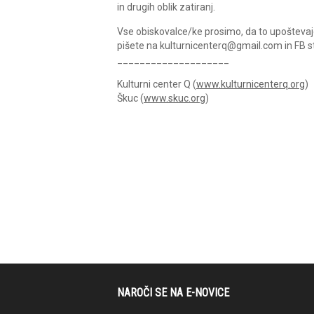
in drugih oblik zatiranj.
Vse obiskovalce/ke prosimo, da to upoštevajo 
pišete na kulturnicenterq@gmail.com in FB st
____________________
Kulturni center Q (
www.kulturnicenterq.org
)
Škuc (
www.skuc.org
)
NAROČI SE NA E-NOVICE