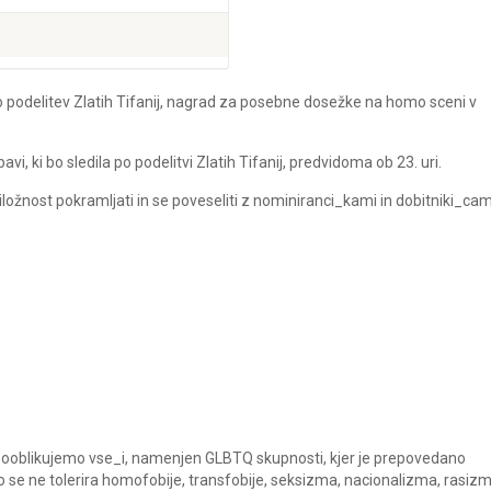
podelitev Zlatih Tifanij, nagrad za posebne dosežke na homo sceni v
i, ki bo sledila po podelitvi Zlatih Tifanij, predvidoma ob 23. uri.
ložnost pokramljati in se poveseliti z nominiranci_kami in dobitniki_cam
a sooblikujemo vse_i, namenjen GLBTQ skupnosti, kjer je prepovedano
ako se ne tolerira homofobije, transfobije, seksizma, nacionalizma, rasiz