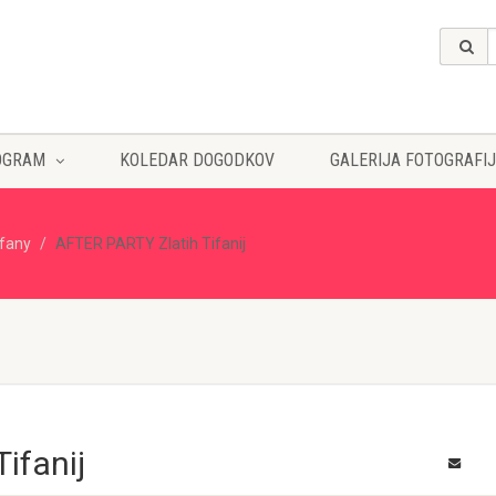
OGRAM
KOLEDAR DOGODKOV
GALERIJA FOTOGRAFIJ
ffany
AFTER PARTY Zlatih Tifanij
ifanij