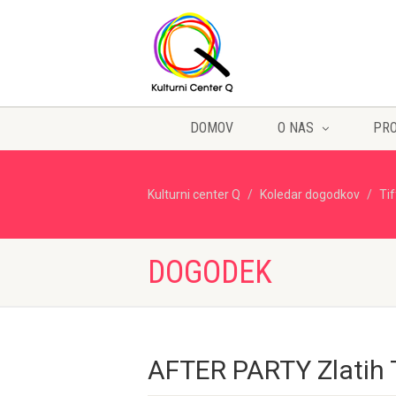
DOMOV
O NAS
PR
Kulturni center Q
Koledar dogodkov
Ti
DOGODEK
AFTER PARTY Zlatih T