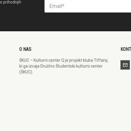
o prihodnjih
O NAS
KON
ŠKUC – Kulturni center Q je projekt kluba Tiffany,
ki ga izvaja Društvo Študentski kulturni center
(ŠKUC).