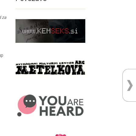
d za
up