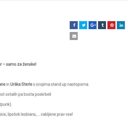
ur – samo za ženske!
ane
in
Urška Sterle
s svojima stand up nastopoma.
st ostalih pa bosta poskrbeli
tpunk).
e, lipstick lesbians, ….vabljene prav vse!