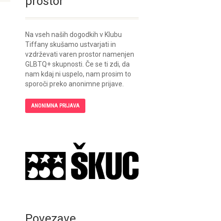
prostor
Na vseh naših dogodkih v Klubu
Tiffany skušamo ustvarjati in
vzdrževati varen prostor namenjen
GLBTQ+ skupnosti. Če se ti zdi, da
nam kdaj ni uspelo, nam prosim to
sporoči preko anonimne prijave.
ANONIMNA PRIJAVA
Povezave