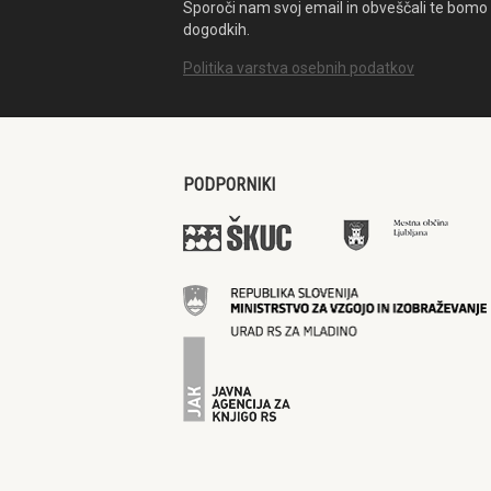
Sporoči nam svoj email in obveščali te bomo 
dogodkih.
Politika varstva osebnih podatkov
PODPORNIKI