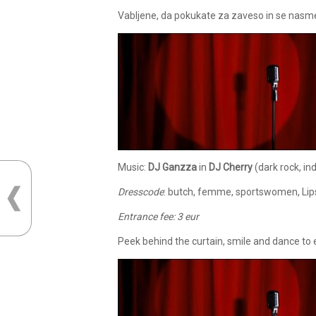
Vabljene, da pokukate za zaveso in se nasme
Music:
DJ Ganzza
in
DJ Cherry
(dark rock, in
Dresscode
: butch, femme,
sportswomen, Lipsti
Entrance fee: 3 eur
Peek behind the curtain, smile and dance to 