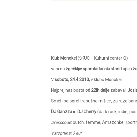
Klub Monokel
(ŠKUC – Kulturni center Q)
vabi na
žgečkljiv spomladanski stand up in ž
V
soboto, 24.4.2010,
v klubu Monokel.
Najprej nas bosta
od 22ih dalje
zabavali
Josi
Smeh bo ogrel trebušne mišice, za razgibano
DJ Ganzza
in
DJ Cherry
(dark rock, indie, pos
Dresscode
: butch, femme, Amazonke, športnic
Vstopnina: 3 eur