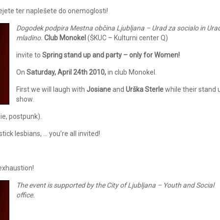
jete ter naplešete do onemoglosti!
Dogodek podpira Mestna občina Ljubljana – Urad za socialo in Ura
mladino.
Club Monokel
(ŠKUC – Kulturni center Q)
invite to
Spring stand up and party – only for Women!
On
Saturday, April 24th 2010,
in club Monokel.
First we will laugh with
Josiane
and
Urška Sterle
while their stand 
show.
die, postpunk).
ck lesbians, … you’re all invited!
exhaustion!
The event is supported by the City of Ljubljana – Youth and Social
office.