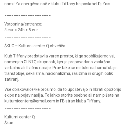
nami! Za energično noč v klubu Tiffany bo poskrbel Dj Zois.
____________________
Vstopnina/entrance:
3 eur < 24h > 5 eur
____________________
ŠKUC – Kulturni center Q obvešča:
Klub Tiffany predstavlja varen prostor, ki ga sooblikujemo vsi,
namenjen GLBTQ skupnosti, kjer je prepovedano vsakršno
verbalno ali fizično nasilje. Prav tako se ne tolerira homofobije,
transfobije, seksizma, nacionalizma, rasizma in drugih oblik
zatiranj.
Vse obiskovalce/ke prosimo, da to upoštevajo in hkrati opozorijo
ekipo na pojav nasilja. To lahko storite osebno ali nam pišete na
kulturnicenterq@gmail.com in FB stran kluba Tiffany.
____________________
Kulturni center Q
Škuc