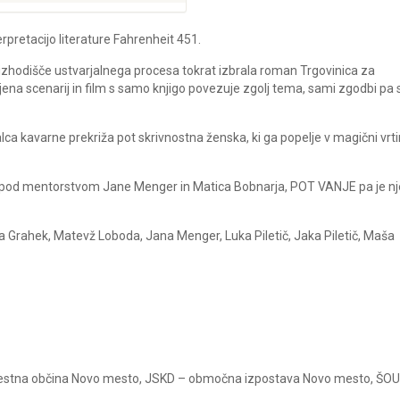
rpretacijo literature Fahrenheit 451.
za izhodišče ustvarjalnega procesa tokrat izbrala roman Trgovinica za
na scenarij in film s samo knjigo povezuje zgolj tema, sami zgodbi pa 
a kavarne prekriža pot skrivnostna ženska, ki ga popelje v magični vrt
je pod mentorstvom Jane Menger in Matica Bobnarja, POT VANJE pa je n
a Grahek, Matevž Loboda, Jana Menger, Luka Piletič, Jaka Piletič, Maša
 Mestna občina Novo mesto, JSKD – območna izpostava Novo mesto, ŠOU