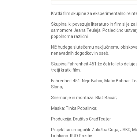
Kratki film skupine za eksperimentalno reinte
Skupina, ki povezuje literaturo in film si je 
samomore Jeana Teuleja. Posledično ustvarje
popolnoma različni.
Nič hudega slutečemu naključnemu obiskovalc
nenavadnih dogodkov in oseb.
Skupina Fahrenheit 451 že četrto leto delu
tretji kratki film.
Fahrenheit 451: Nejc Bahor, Matic Bobnar, Te
Slana;
Snemanje in montaža: Blaž Bačar;
Maska: Tinka Pobalinka;
Produkcija: Društvo GradTeater
Projekt so omogočili: Založba Goga, JSKD,
Ljubljana, KUD Pozitiv