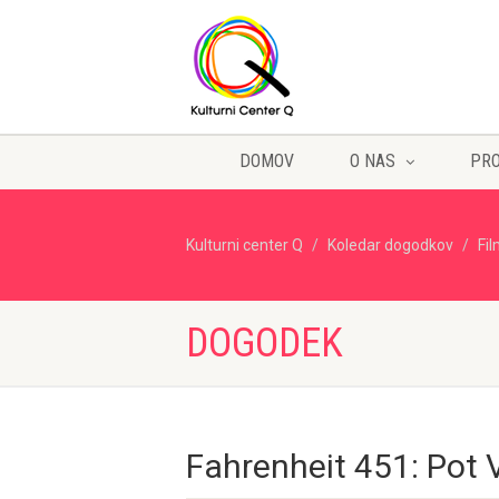
DOMOV
O NAS
PR
Kulturni center Q
Koledar dogodkov
Fi
DOGODEK
Fahrenheit 451: Pot V