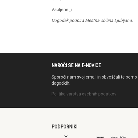
Vabljene_i.
Dogodek podpira Mestna občina Ljubljana.
NAROČI SE NA E-NOVICE
Sporoči nam svoj email in obveščali te bomo 
dogodkih.
Politika varstva osebnih podatkov
PODPORNIKI