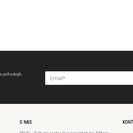
o prihodnjih
O NAS
KON