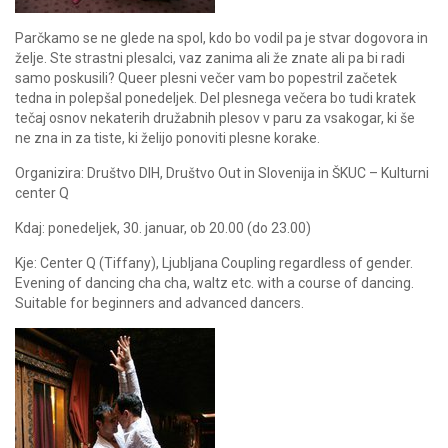
Parčkamo se ne glede na spol, kdo bo vodil pa je stvar dogovora in
želje. Ste strastni plesalci, vaz zanima ali že znate ali pa bi radi
samo poskusili? Queer plesni večer vam bo popestril začetek
tedna in polepšal ponedeljek.
Del plesnega večera bo tudi kratek
tečaj osno
v nekaterih družabnih plesov v paru za vsakogar, ki še
ne zna in za tiste, ki želijo ponoviti plesne korake.
Organizira: Društvo DIH, Društvo Out in Slovenija in ŠKUC – Kulturni
center Q
Kdaj: ponedeljek, 30. januar, ob 20.00 (do 23.00)
Kje: Center Q (Tiffany), Ljubljana
Coupling regardless of gender.
Evening of dancing cha cha, waltz etc. with a course of dancing.
Suitable for beginners and advanced dancers.