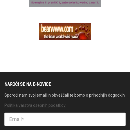
NAROČI SE NA E-NOVICE
Sporoči nam svoj email in obveščali te bomo o prihodnjih dogodkih.
Politika varstva osebnih podatkov