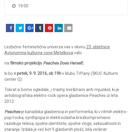
19:00
Lezbično-feministična univerza vas v okviru
23. obletnice
Avtonomne kulturne cone Metelkova
vabi
na
filmsko projekcijo
Peaches Does Herself
,
ki bo
v petek, 9. 9. 2016, ob 19h
v klubu Tiffany (ŠKUC-Kulturni
center Q).
Tokrat si bomo ogledale_i trashy, kvir&trans anti-mjuzikel, ki je
avtobiografska elektro-rock opera glasbenice Peaches iz leta
2012.
Peaches
je kanadska glasbenica in performerka, ki v ritmih elektro-
pop/rocka, synthpopa in elektroclasha brezkompromisno
raziskuje telesa, spolne identitete, spolne vloge, seksualnosti in
staranje. Izdala je več kot 9 glasbenih plošč, bila večkrat