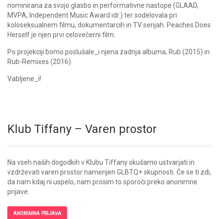
nominirana za svojo glasbo in performativne nastope (GLAAD,
MVPA, Independent Music Award idr.) ter sodelovala pri
koloseksualnem filmu, dokumentarcih in TV serijah. Peaches Does
Herself je njen prvi celovečerni film.
Po projekciji bomo poslušale_i njena zadnja albuma, Rub (2015) in
Rub-Remixes (2016).
Vabljene_i!
Klub Tiffany – Varen prostor
Na vseh naših dogodkih v Klubu Tiffany skušamo ustvarjati in
vzdrževati varen prostor namenjen GLBTQ+ skupnosti. Če se ti zdi,
da nam kdaj ni uspelo, nam prosim to sporoči preko anonimne
prijave.
ANONIMNA PRIJAVA