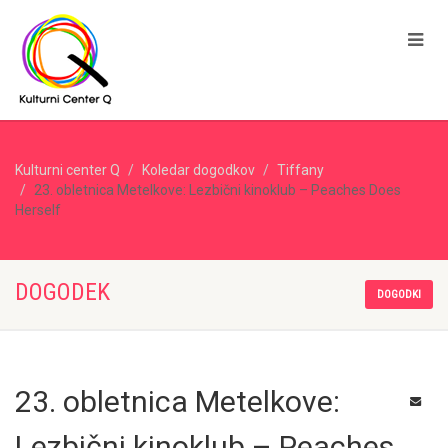
Kulturni center Q
Koledar dogodkov
Tiffany
23. obletnica Metelkove: Lezbični kinoklub – Peaches Does
Herself
DOGODEK
DOGODKI
23. obletnica Metelkove:
Lezbični kinoklub – Peaches