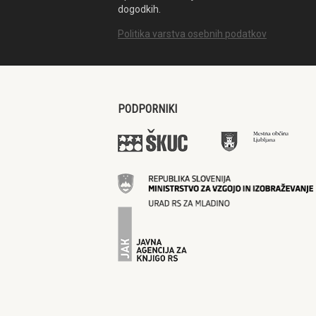
dogodkih.
Politika varstva osebnih podatkov
PODPORNIKI