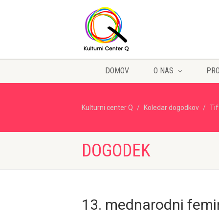
DOMOV
O NAS
PR
Kulturni center Q
Koledar dogodkov
Ti
DOGODEK
13. mednarodni femini