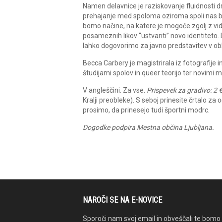
Namen delavnice je raziskovanje fluidnosti 
prehajanje med spoloma oziroma spoli nas b
bomo načine, na katere je mogoče zgolj z vi
posameznih likov “ustvariti” novo identiteto. D
lahko dogovorimo za javno predstavitev v ob
Becca Carbery je magistrirala iz fotografije i
študijami spolov in queer teorijo ter novimi me
V angleščini. Za vse.
Prispevek za gradivo: 2 €
Kralji preobleke). S seboj prinesite črtalo za
prosimo, da prinesejo tudi športni modrc.
Dogodke podpira Mestna občina Ljubljana.
NAROČI SE NA E-NOVICE
Sporoči nam svoj email in obveščali te bomo 