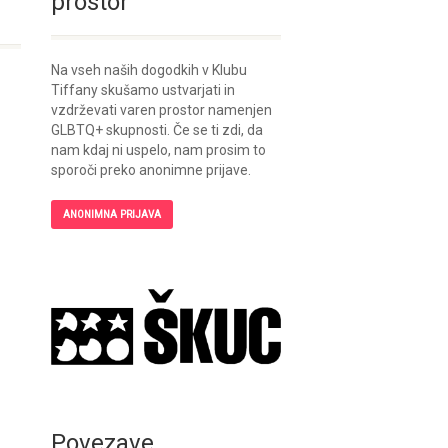
prostor
Na vseh naših dogodkih v Klubu
Tiffany skušamo ustvarjati in
vzdrževati varen prostor namenjen
GLBTQ+ skupnosti. Če se ti zdi, da
nam kdaj ni uspelo, nam prosim to
sporoči preko anonimne prijave.
ANONIMNA PRIJAVA
Povezave