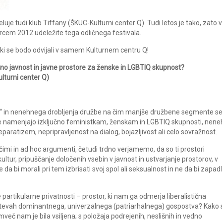
luje tudi klub Tiffany (ŠKUC-Kulturni center Q). Tudi letos je tako, zato 
arcem 2012 udeležite tega odličnega festivala.
ki se bodo odvijali v samem Kulturnem centru Q!
no javnost in javne prostore za ženske in LGBTIQ skupnost?
lturni center Q)
ti“ in nenehnega drobljenja družbe na čim manjše družbene segmente s
ore namenjajo izključno feministkam, ženskam in LGBTIQ skupnosti, nen
separatizem, nepripravljenost na dialog, bojazljivost ali celo sovražnost.
mi in ad hoc argumenti, četudi trdno verjamemo, da so ti prostori
tur, pripuščanje določenih vsebin v javnost in ustvarjanje prostorov, v
 da bi morali pri tem izbrisati svoj spol ali seksualnost in ne da bi zapadl
 partikularne privatnosti – prostor, ki nam ga odmerja liberalistična
ahtevah dominantnega, univerzalnega (patriarhalnega) gospostva? Kako 
temveč nam je bila vsiljena; s položaja podrejenih, neslišnih in vedno