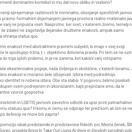
premenil dominantni kontekst in mu dal novo obliko in vsebino?
loveniji sprejemanje različnosti le nominalno, obsojanje specifičnih javnos
tju s pravno-formalnim dojemanjem javnega prostora realno-materialni jav
e vanj ne pripušča vseh. Nasprotno: ker svet, v katerem živimo, temelji 
 še zdaleč ne zagotavlja dejanske družbene enakosti, ampak samo
a ohranja status quo.
 enakost med abstraktnimi pravnimi subjekti, ki imajo v vsej svoji
 le spoštujejo tržna, t. i. objektivno določena pravila. Pri tem se ne ozir
a do trga sploh pridemo, in je ne zanima, kot kakšni vanj vstopamo.
 eksistencialne pogoje, naša življenja in okoliščine, v katerih bivamo,
kšno enakost si moramo šele izbojevati. Izbira med podreditvijo
 identitet ni nobena izbira. Obe sta slabši. V pogovoru želimo poiskati
 skupen vsem podrejenim in izkoriščanim, kajti prepričane smo, da le
nantne vzorce gospostva.
inističnih in LGBTIQ javnosti zavestno odločili za upor proti patriarhaln
mu statusu quo? H komu in čemu se odpirajo ter pred kom ali čim se n
po definiciji ne more biti zaprta?
pomočjo iskali predstavniki in predstavnice Rdečih zor, Mesta žensk, Š
Borec, projekta Bring In Take Out Living Archive in številnih sorodnih pob