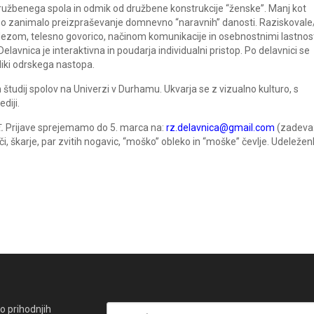
družbenega spola in odmik od družbene konstrukcije “ženske”. Manj kot
o zanimalo preizpraševanje domnevno “naravnih” danosti. Raziskovale
dezom, telesno govorico, načinom komunikacije in osebnostnimi lastno
elavnica je interaktivna in poudarja individualni pristop. Po delavnici se
liki odrskega nastopa.
n študij spolov na Univerzi v Durhamu. Ukvarja se z vizualno kulturo, s
diji.
.
Prijave sprejemamo do 5. marca na:
rz.delavnica@gmail.com
(zadeva
 oči, škarje, par zvitih nogavic, “moško” obleko in “moške” čevlje. Udeleže
o prihodnjih