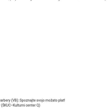
Carbery (VB): Spoznajte svojo možato plat!
y (ŠKUC–Kulturni center Q)