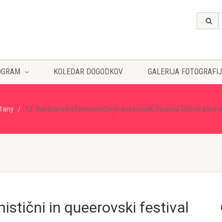
OGRAM
KOLEDAR DOGODKOV
GALERIJA FOTOGRAFIJ
ffany
13. mednarodni feministični in queerovski festival Rdeče zore 
stični in queerovski festival