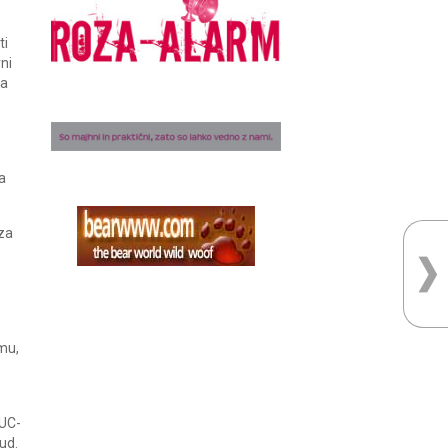
ti
ni
na
a
 za
emu,
e
KUC-
ud.