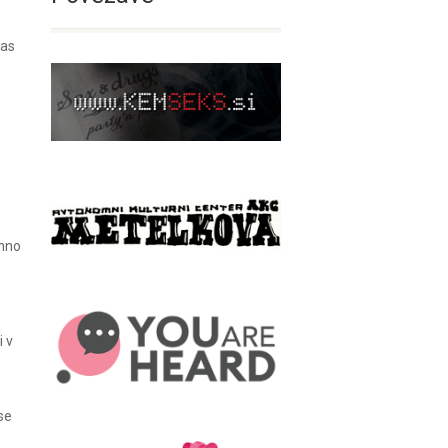
vas
e
ehno
i v
se