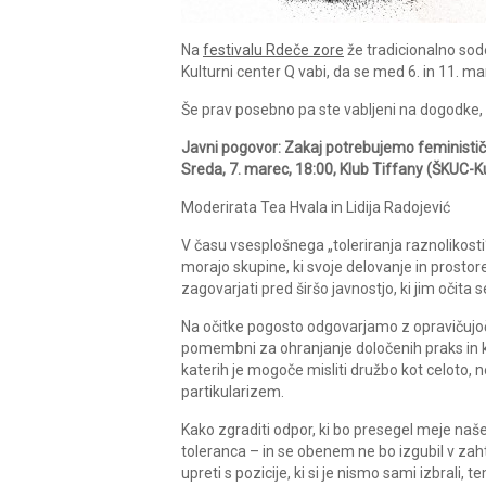
Na
festivalu Rdeče zore
že tradicionalno sode
Kulturni center Q vabi, da se med 6. in 11. m
Še prav posebno pa ste vabljeni na dogodke, 
Javni pogovor: Zakaj potrebujemo feministič
Sreda, 7. marec, 18:00, Klub Tiffany (ŠKUC-Ku
Moderirata Tea Hvala in Lidija Radojević
V času vsesplošnega „toleriranja raznolikos
morajo skupine, ki svoje delovanje in prost
zagovarjati pred širšo javnostjo, ki jim očita 
Na očitke pogosto odgovarjamo z opravičujoči
pomembni za ohranjanje določenih praks in kul
katerih je mogoče misliti družbo kot celoto, ne
partikularizem.
Kako zgraditi odpor, ki bo presegel meje naše
toleranca – in se obenem ne bo izgubil v z
upreti s pozicije, ki si je nismo sami izbrali, 