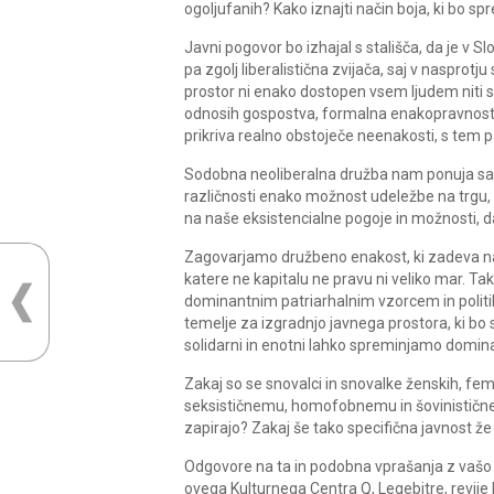
ogoljufanih? Kako iznajti način boja, ki bo s
Javni pogovor bo izhajal s stališča, da je v S
pa zgolj liberalistična zvijača, saj v naspro
prostor ni enako dostopen vsem ljudem niti s
odnosih gospostva, formalna enakopravnost
prikriva realno obstoječe neenakosti, s tem p
Sodobna neoliberalna družba nam ponuja samo
različnosti enako možnost udeležbe na trgu, če
na naše eksistencialne pogoje in možnosti, d
Zagovarjamo družbeno enakost, ki zadeva naše
katere ne kapitalu ne pravu ni veliko mar. Ta
dominantnim patriarhalnim vzorcem in politiko
temelje za izgradnjo javnega prostora, ki bo
solidarni in enotni lahko spreminjamo domi
Zakaj so se snovalci in snovalke ženskih, fem
seksističnemu, homofobnemu in šovinistične
zapirajo? Zakaj še tako specifična javnost že 
Odgovore na ta in podobna vprašanja z vašo 
ovega Kulturnega Centra Q, Legebitre, revije 