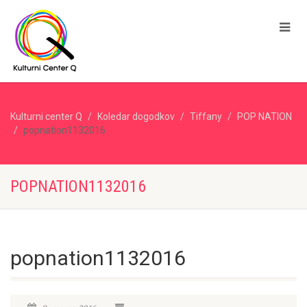
Kulturni center Q
Koledar dogodkov
Tiffany
POP NATION
popnation1132016
POPNATION1132016
popnation1132016