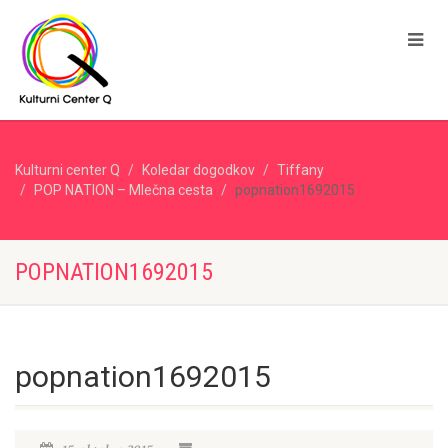
Kulturni center Q
Koledar dogodkov
Tiffany
POP NATION – Mlečna cesta
popnation1692015
POPNATION1692015
popnation1692015