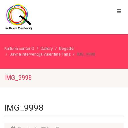
Kulturni center Q
Gallery
Dogodki
Javna intervencija Valentine Tanz
IMG_9998
IMG_9998
IMG_9998