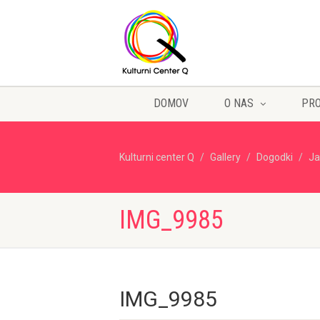
DOMOV
O NAS
PR
Kulturni center Q
Gallery
Dogodki
Ja
IMG_9985
IMG_9985