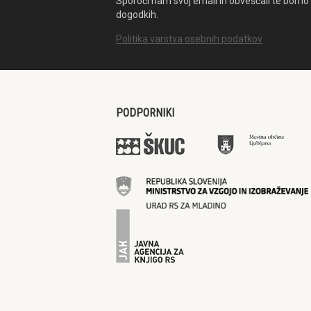
Sporoči nam svoj email in obveščali te bomo 
dogodkih.
Politika varstva osebnih podatkov
PODPORNIKI