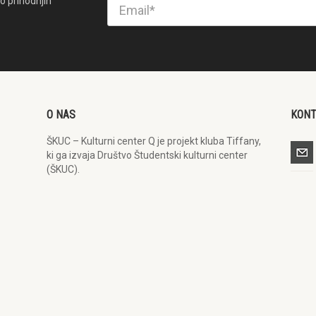
o prihodnjih
O NAS
KON
ŠKUC – Kulturni center Q je projekt kluba Tiffany,
ki ga izvaja Društvo Študentski kulturni center
(ŠKUC).