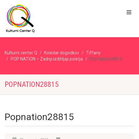
Kulturni center Q
Koledar dogodkov
Tiffany
POP NATION – Zadnji izdihljaji poletja
Popnation28815
POPNATION28815
Popnation28815