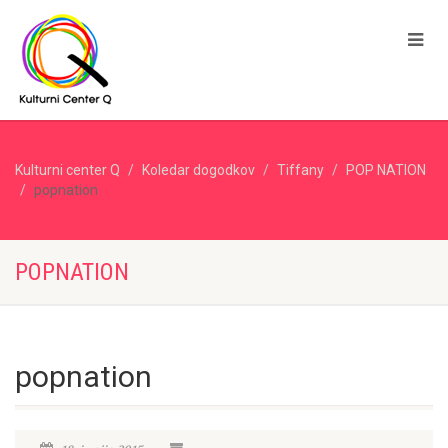
Kulturni center Q
Koledar dogodkov
Tiffany
POP NATION
popnation
POPNATION
popnation