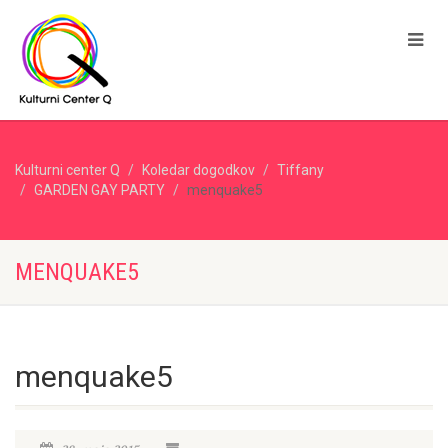
Kulturni center Q
Koledar dogodkov
Tiffany
GARDEN GAY PARTY
menquake5
MENQUAKE5
menquake5