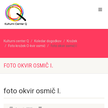
Kulturni center Q
Koledar dogodkov
Krožek
Foto krožek O-kvir osmič
foto okvir osmič I.
FOTO OKVIR OSMIČ I.
foto okvir osmič I.