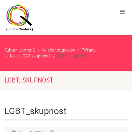
Kulturni center Q
Koledar dogodkov
Tiffany
Kaj je LGBT skupnost?
LGBT_skupnost
LGBT_SKUPNOST
LGBT_skupnost