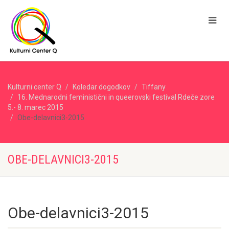
Kulturni center Q
Koledar dogodkov
Tiffany
16. Mednarodni feministični in queerovski festival Rdeče zore
5.- 8. marec 2015
Obe-delavnici3-2015
OBE-DELAVNICI3-2015
Obe-delavnici3-2015