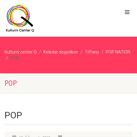
Kulturni center Q
Koledar dogodkov
Tiffany
POP NATION
POP
POP
POP