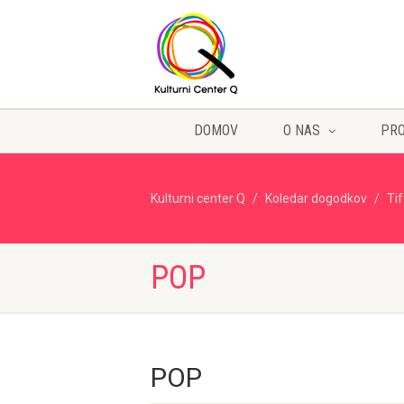
DOMOV
O NAS
PR
Kulturni center Q
Koledar dogodkov
Ti
POP
POP