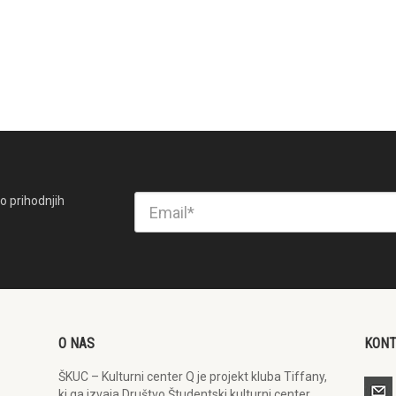
o prihodnjih
O NAS
KON
ŠKUC – Kulturni center Q je projekt kluba Tiffany,
ki ga izvaja Društvo Študentski kulturni center