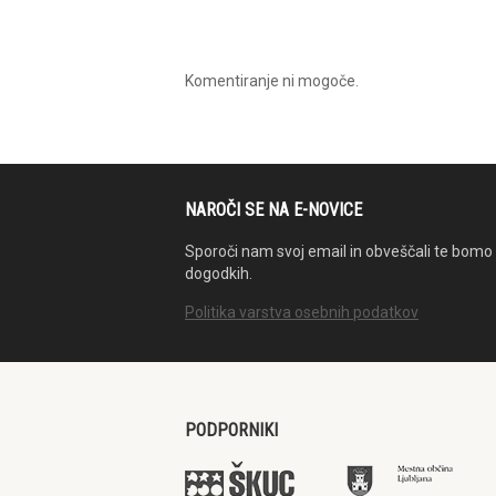
Komentiranje ni mogoče.
NAROČI SE NA E-NOVICE
Sporoči nam svoj email in obveščali te bomo 
dogodkih.
Politika varstva osebnih podatkov
PODPORNIKI