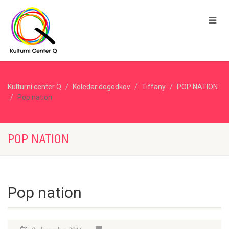
Kulturni center Q
Koledar dogodkov
Tiffany
POP NATION
Pop nation
POP NATION
Pop nation