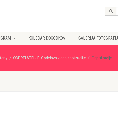
OGRAM
KOLEDAR DOGODKOV
GALERIJA FOTOGRAFIJ
ffany
ODPRTI ATELJE: Obdelava videa za vizualije
Odprti atelje