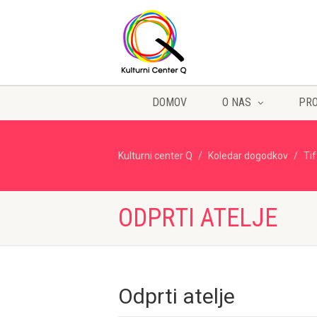
DOMOV
O NAS
PR
Kulturni center Q
Koledar dogodkov
Ti
ODPRTI ATELJE
Odprti atelje