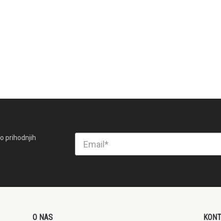
o prihodnjih
O NAS
KON