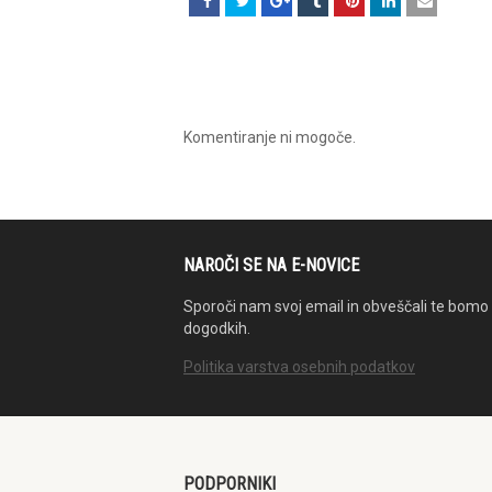
Komentiranje ni mogoče.
NAROČI SE NA E-NOVICE
Sporoči nam svoj email in obveščali te bomo 
dogodkih.
Politika varstva osebnih podatkov
PODPORNIKI