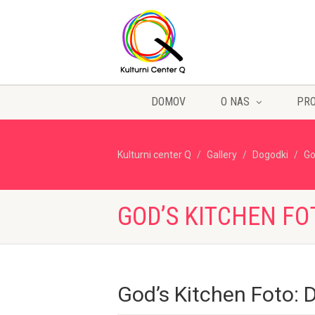
DOMOV
O NAS
PR
Kulturni center Q
Gallery
Dogodki
Go
GOD’S KITCHEN FO
God’s Kitchen Foto: D