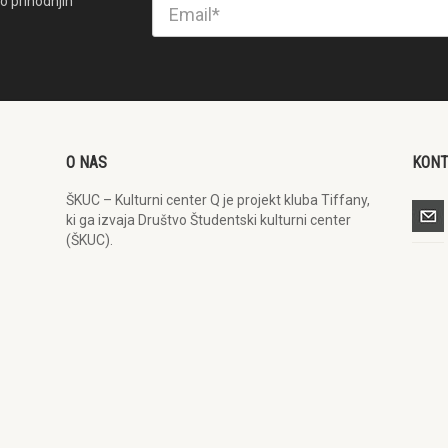
o prihodnjih
O NAS
KON
ŠKUC – Kulturni center Q je projekt kluba Tiffany,
ki ga izvaja Društvo Študentski kulturni center
(ŠKUC).