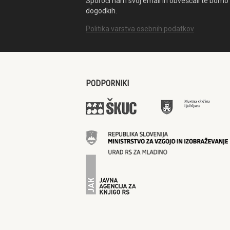
Sporoči nam svoj email in obveščali te bomo 
dogodkih.
Politika varstva osebnih podatkov
PODPORNIKI