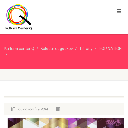
Kulturni center Q
Koledar dogodkov
Tiffany
POP NATION
29. novembra 2014