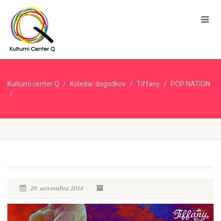
Kulturni center Q
Koledar dogodkov
Tiffany
POP NATION
29. novembra 2014