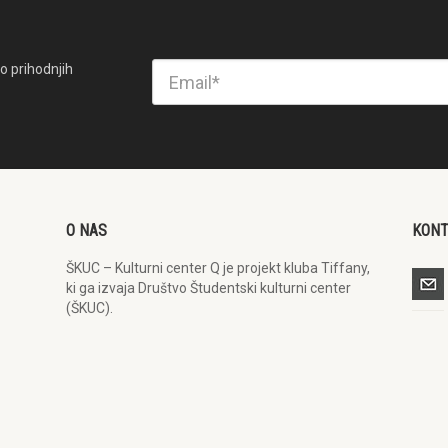
o prihodnjih
O NAS
KON
ŠKUC – Kulturni center Q je projekt kluba Tiffany,
ki ga izvaja Društvo Študentski kulturni center
(ŠKUC).