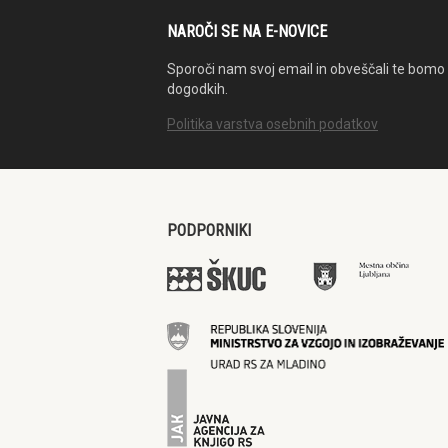
NAROČI SE NA E-NOVICE
Sporoči nam svoj email in obveščali te bomo 
dogodkih.
Politika varstva osebnih podatkov
PODPORNIKI