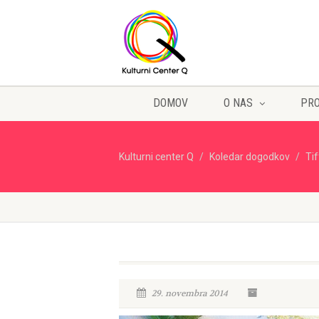
DOMOV
O NAS
PR
Kulturni center Q
Koledar dogodkov
Ti
29. novembra 2014