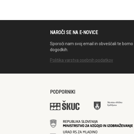
NAROČI SE NA E-NOVICE
Sporoči nam svoj email in obveščali te bomo 
dogodkih.
Politika varstva osebnih podatkov
PODPORNIKI