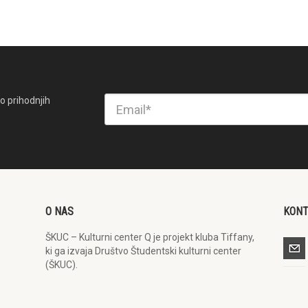
o prihodnjih
O NAS
KON
ŠKUC – Kulturni center Q je projekt kluba Tiffany,
ki ga izvaja Društvo Študentski kulturni center
(ŠKUC).