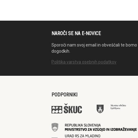
NAROČI SE NA E-NOVICE
Sporoči nam svoj email in obveščali te bomo 
dogodkih.
Politika varstva osebnih podatkov
PODPORNIKI