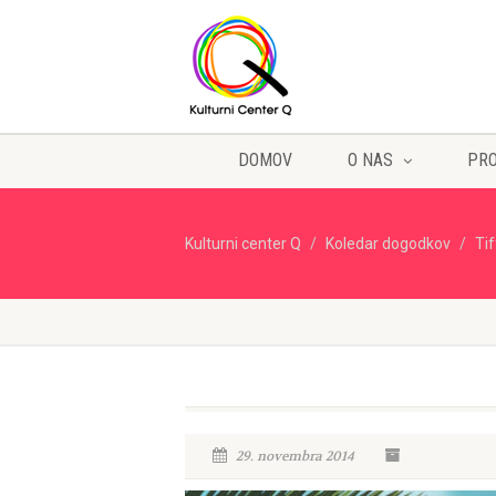
DOMOV
O NAS
PR
Kulturni center Q
Koledar dogodkov
Ti
29. novembra 2014