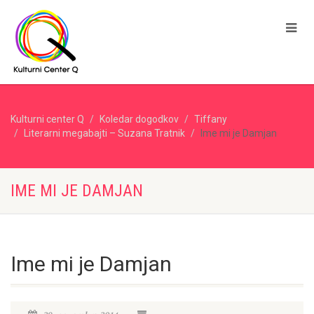
Kulturni center Q
Koledar dogodkov
Tiffany
Literarni megabajti – Suzana Tratnik
Ime mi je Damjan
IME MI JE DAMJAN
Ime mi je Damjan