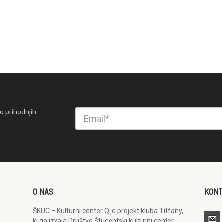
o prihodnjih
O NAS
KON
ŠKUC – Kulturni center Q je projekt kluba Tiffany,
ki ga izvaja Društvo Študentski kulturni center