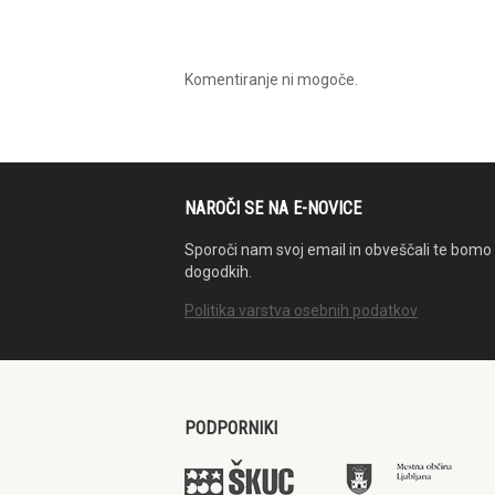
Komentiranje ni mogoče.
NAROČI SE NA E-NOVICE
Sporoči nam svoj email in obveščali te bomo 
dogodkih.
Politika varstva osebnih podatkov
PODPORNIKI