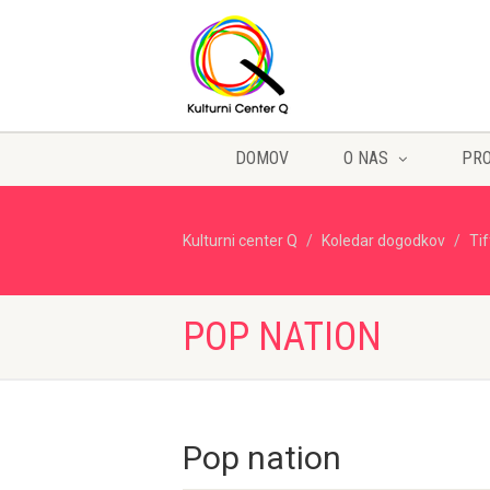
DOMOV
O NAS
PR
Kulturni center Q
Koledar dogodkov
Ti
POP NATION
Pop nation